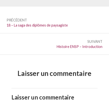
Navigation
PRÉCÉDENT
de
Précédent :
18 – La saga des diplômes de paysagiste
l’article
SUIVANT
Suivant :
Histoire ENSP – Introduction
Laisser un commentaire
Laisser un commentaire