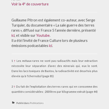
e
Voir la 4
de couverture
Guillaume Pitron est également co-auteur, avec Serge
Turquier, du documentaire « La sale guerre des terres
rares », diffusé sur France 5 l’année dernière, présenté
ici
, et visible sur
Youtube
.
Il a été l’invité de France Culture lors de plusieurs
émissions podcastables
ici
.
1
↑
Les métaux rares ne sont pas radioactifs mais leur extraction
nécessite leur séparation d’avec des minerais qui, eux le sont.
Dans les lacs toxiques de Baotou, la radioactivité est deux fois plus
élevée qu’à Tchernobyl (page 81)
2
↑
Du fait de l’exploitation des terres rares qui en consomme des
quantités considérables : 200 litres par kilogramme extrait (page 44)
Publié dans
Publications