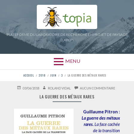
Aller
au
contenu
PLATEFORME DU LABORATOIRE DE RECHERCHE EN PROJET DE PAYSAGE
(LAREP)
MENU
FIL
ACCUEIL
2018
JUIN
3
LA GUERRE DES MÉTAUX RARES
D'ARIANE
PUBLIÉ
AUTEUR
SUR
03/06/2018
ROLAND VIDAL
AUCUN COMMENTAIRE
LE
LA
LA GUERRE DES MÉTAUX RARES
GUERRE
DES
MÉTAUX
RARES
Guillaume Pitron :
La guerre des métaux
rares.
La face cachée
de la transition