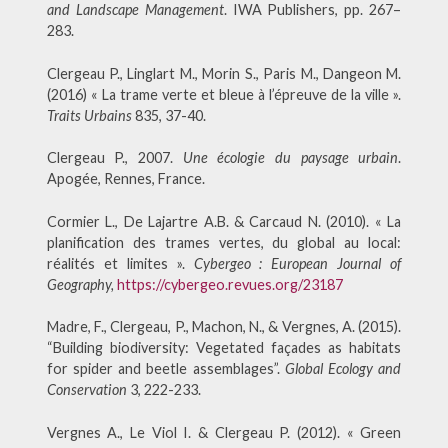
and Landscape Management
. IWA Publishers, pp. 267–
283.
Clergeau P., Linglart M., Morin S., Paris M., Dangeon M.
(2016) « La trame verte et bleue à l’épreuve de la ville ».
Traits Urbains
835, 37-40.
Clergeau P., 2007.
Une écologie du paysage urbain
.
Apogée, Rennes, France.
Cormier L., De Lajartre A.B. & Carcaud N. (2010). « La
planification des trames vertes, du global au local:
réalités et limites ».
Cybergeo : European Journal of
Geography
,
https://cybergeo.revues.org/23187
Madre, F., Clergeau, P., Machon, N., & Vergnes, A. (2015).
“Building biodiversity: Vegetated façades as habitats
for spider and beetle assemblages”.
Global Ecology and
Conservation
3, 222-233.
Vergnes A., Le Viol I. & Clergeau P. (2012). « Green