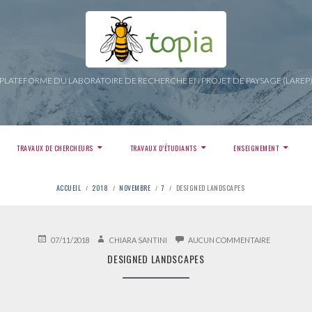
PLATEFORME DU LABORATOIRE DE RECHERCHE EN PROJET DE PAYSAGE (LAREP
TRAVAUX DE CHERCHEURS
TRAVAUX D’ÉTUDIANTS
ENSEIGNEMENT
ACCUEIL
2018
NOVEMBRE
7
DESIGNED LANDSCAPES
PUBLIÉ
AUTEUR
SUR
07/11/2018
CHIARA SANTINI
AUCUN COMMENTAIRE
LE
DESIGNED
DESIGNED LANDSCAPES
LANDSCAPE