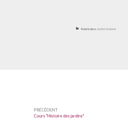
Publié dans
Jardin histoire
Navigation
de
PRÉCÉDENT
l’article
Précédent :
Cours "Histoire des jardins"