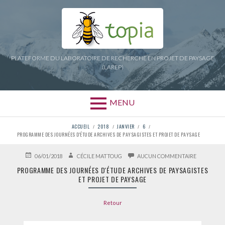
Aller
au
contenu
PLATEFORME DU LABORATOIRE DE RECHERCHE EN PROJET DE PAYSAGE
(LAREP)
MENU
FIL
ACCUEIL
2018
JANVIER
6
PROGRAMME DES JOURNÉES D'ÉTUDE ARCHIVES DE PAYSAGISTES ET PROJET DE PAYSAGE
D'ARIANE
PUBLIÉ
AUTEUR
SUR
06/01/2018
CÉCILE MATTOUG
AUCUN COMMENTAIRE
LE
PROGRAM
PROGRAMME DES JOURNÉES D'ÉTUDE ARCHIVES DE PAYSAGISTES
DES
ET PROJET DE PAYSAGE
JOURNÉES
D'ÉTUDE
ARCHIVES
Retour
DE
PAYSAGIST
ET