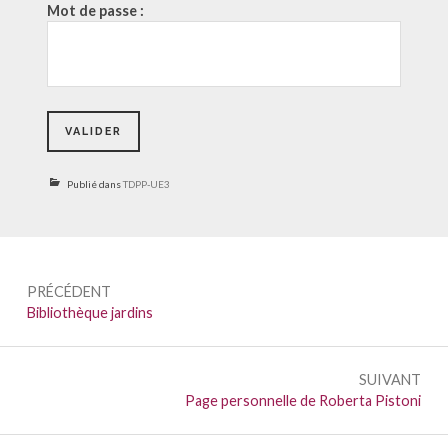
Mot de passe :
Publié dans
TDPP-UE3
Navigation
PRÉCÉDENT
de
Précédent :
Bibliothèque jardins
l’article
SUIVANT
Suivant :
Page personnelle de Roberta Pistoni