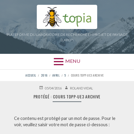
Aller
au
contenu
PLATEFORME DU LABORATOIRE DE RECHERCHE EN PROJET DE PAYSAGE
(LAREP)
MENU
FIL
ACCUEIL
2016
AVRIL
5
COURS TDPP-UE3 ARCHIVE
D'ARIANE
PUBLIÉ
AUTEUR
05/04/2016
ROLAND VIDAL
LE
PROTÉGÉ : COURS TDPP-UE3 ARCHIVE
Ce contenu est protégé par un mot de passe. Pour le
voir, veuillez saisir votre mot de passe ci-dessous :