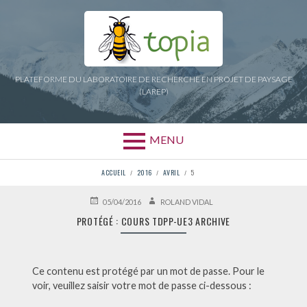
Aller
au
contenu
PLATEFORME DU LABORATOIRE DE RECHERCHE EN PROJET DE PAYSAGE
(LAREP)
MENU
FIL
ACCUEIL
2016
AVRIL
5
D'ARIANE
PUBLIÉ
AUTEUR
05/04/2016
ROLAND VIDAL
LE
PROTÉGÉ : COURS TDPP-UE3 ARCHIVE
Ce contenu est protégé par un mot de passe. Pour le
voir, veuillez saisir votre mot de passe ci-dessous :