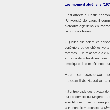
Les moment algériens (197
Il est affecté à l’Institut a
l’Université de Lyon, il co
plateaux algériens en même
région des Aurès.
« Quelles que soient les saiso
genévriers ou de chênes verts,
mechtas… Je m’associe à eux po
et Batna dans les Aurès, ainsi 
empiriques. Les expériences tun
Puis il est recruté comme 
Hassan II de Rabat en tant
« J’entreprends des travaux de b
sur l’ensemble du Maghreb. J’e
scientifiques, mais qui sera pu
la monarchie marocaine, la
Mar