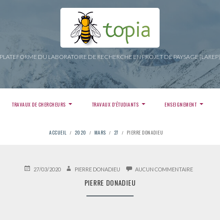
PLATEFORME DU LABORATOIRE DE RECHERCHE EN PROJET DE PAYSAGE (LAREP
TRAVAUX DE CHERCHEURS
TRAVAUX D’ÉTUDIANTS
ENSEIGNEMENT
ACCUEIL
2020
MARS
27
PIERRE DONADIEU
PUBLIÉ
AUTEUR
SUR
27/03/2020
PIERRE DONADIEU
AUCUN COMMENTAIRE
LE
PIERRE
PIERRE DONADIEU
DONADIEU