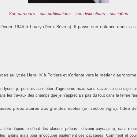
Son parcours
–
ses publications
–
ses distinctions
–
ses idées
 février 1945 à Louzy (Deux-Sévres). Il passe son enfance dans la
udes au lycée Henri IV à Poitiers et s’oriente vers le métier d’agronome 
 lycée, je pensais au métier d’agronome mais sans savoir ce que signifia
sans les travaux des champs que je n’appréciais pas du tout dans la ferme fami
asses préparatoires aux grandes écoles (en section Agro), l’idée de
e la tête depuis le début des classes prépas : devenir paysagiste, sans ren
 des jardins mais pour m’occuper également des paysages. Comment et pour