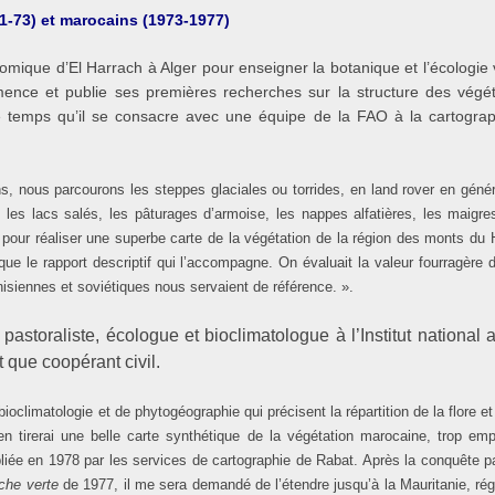
1-73) et marocains (1973-1977)
gronomique d’El Harrach à Alger pour enseigner la botanique et l’écologi
mmence et publie ses premières recherches sur la structure des végé
 temps qu’il se consacre avec une équipe de la FAO à la cartograph
ns, nous parcourons les steppes glaciales ou torrides, en land rover en géné
 les lacs salés, les pâturages d’armoise, les nappes alfatières, les maigr
ur réaliser une superbe carte de la végétation de la région des monts du
que le rapport descriptif qui l’accompagne. On évaluait la valeur fourragère
isiennes et soviétiques nous servaient de référence. ».
pastoraliste, écologue et bioclimatologue à l’Institut national
 que coopérant civil.
ioclimatologie et de phytogéographie qui précisent la répartition de la flore e
n tirerai une belle carte synthétique de la végétation marocaine, trop empi
bliée en 1978 par les services de cartographie de Rabat. Après la conquête 
che verte
de 1977, il me sera demandé de l’étendre jusqu’à la Mauritanie, ré