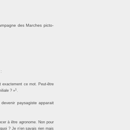
 campagne des Marches picto-
:
it exactement ce mot. Peut-être
1
liale ? »
.
 devenir paysagiste apparait
oncer à être agronome. Non pour
quoi ? Je n’en savais rien mais