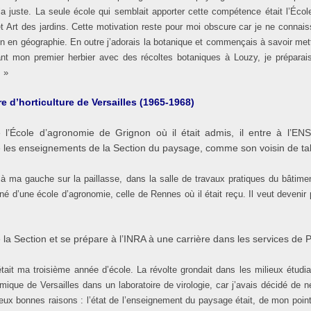
la juste. La seule école qui semblait apporter cette compétence était l’École
et Art des jardins. Cette motivation reste pour moi obscure car je ne conna
en en géographie. En outre j’adorais la botanique et commençais à savoir met
sant mon premier herbier avec des récoltes botaniques à Louzy, je préparai
. »
e d’horticulture de Versailles (1965-1968)
 l’École d’agronomie de Grignon où il était admis, il entre à l’EN
vre les enseignements de la Section du paysage, comme son voisin de tab
 à ma gauche sur la paillasse, dans la salle de travaux pratiques du bâtimen
é d’une école d’agronomie, celle de Rennes où il était reçu. Il veut devenir
la Section et se prépare à l’INRA à une carrière dans les services de 
tait ma troisième année d’école. La révolte grondait dans les milieux étudiant
mique de Versailles dans un laboratoire de virologie, car j’avais décidé de n
deux bonnes raisons : l’état de l’enseignement du paysage était, de mon poin