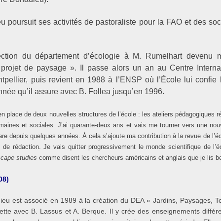
u poursuit ses activités de pastoraliste pour la FAO et des soc
ection du département d’écologie à M. Rumelhart devenu 
projet de paysage ». Il passe alors un an au Centre Intern
ellier, puis revient en 1988 à l’ENSP où l’École lui confie l
née qu’il assure avec B. Follea jusqu’en 1996.
 place de deux nouvelles structures de l’école : les ateliers pédagogiques 
aines et sociales. J’ai quarante-deux ans et vais me tourner vers une nouv
are depuis quelques années. À cela s’ajoute ma contribution à la revue de l’é
e rédaction. Je vais quitter progressivement le monde scientifique de l’é
cape studies
comme disent les chercheurs américains et anglais que je lis b
08)
ieu est associé en 1989 à la création du DEA « Jardins, Paysages, Terr
illette avec B. Lassus et A. Berque. Il y crée des enseignements diff