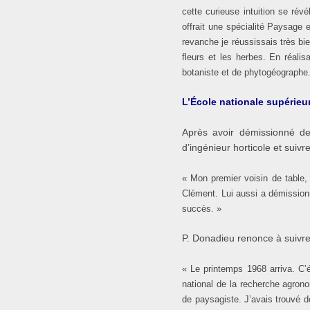
cette curieuse intuition se révé
offrait une spécialité Paysage 
revanche je réussissais très bi
fleurs et les herbes. En réali
botaniste et de phytogéographe
L’École nationale supérieur
Après avoir démissionné de
d’ingénieur horticole et sui
« Mon premier voisin de table,
Clément. Lui aussi a démissionn
succès. »
P. Donadieu renonce à suivre 
« Le printemps 1968 arriva. C’é
national de la recherche agrono
de paysagiste. J’avais trouvé 