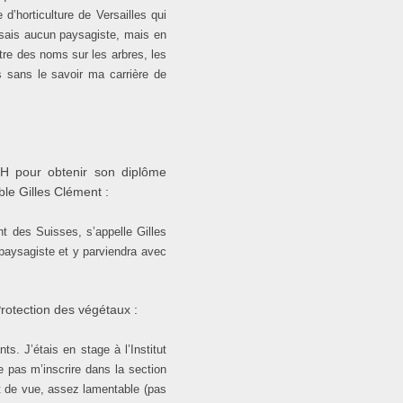
 d’horticulture de Versailles qui
issais aucun paysagiste, mais en
tre des noms sur les arbres, les
s sans le savoir ma carrière de
SH pour obtenir son diplôme
le Gilles Clément :
t des Suisses, s’appelle Gilles
 paysagiste et y parviendra avec
Protection des végétaux :
s. J’étais en stage à l’Institut
e pas m’inscrire dans la section
t de vue, assez lamentable (pas