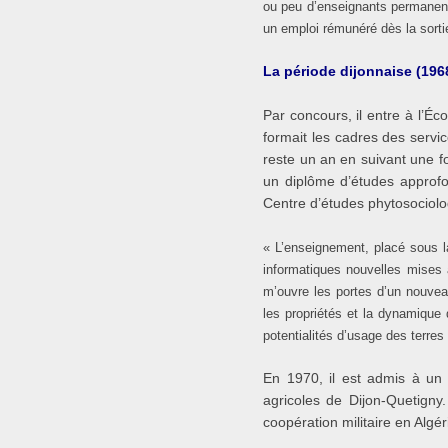
ou peu d’enseignants permanents
un emploi rémunéré dès la sorti
La période dijonnaise (196
Par concours, il entre à l’É
formait les cadres des servi
reste un an en suivant une for
un diplôme d’études approfon
Centre d’études phytosociol
« L’enseignement, placé sous l
informatiques nouvelles mises 
m’ouvre les portes d’un nouvea
les propriétés et la dynamique
potentialités d’usage des terres 
En 1970, il est admis à un 
agricoles de Dijon-Quetigny.
coopération militaire en Algér