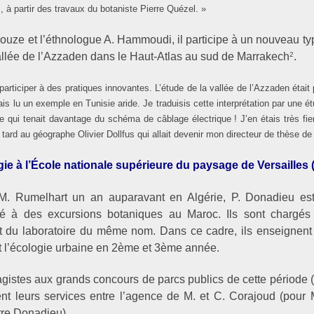
s, à partir des travaux du botaniste Pierre Quézel. »
uze et l’éthnologue A. Hammoudi, il participe à un nouveau ty
llée de l’Azzaden dans le Haut-Atlas au sud de Marrakech
.
2
participer à des pratiques innovantes. L’étude de la vallée de l’Azzaden étai
is lu un exemple en Tunisie aride. Je traduisis cette interprétation par une 
qui tenait davantage du schéma de câblage électrique ! J’en étais très fier p
ard au géographe Olivier Dollfus qui allait devenir mon directeur de thèse de 
e à l’École nationale supérieure du paysage de Versailles 
 Rumelhart un an auparavant en Algérie, P. Donadieu est
vité à des excursions botaniques au Maroc. Ils sont chargé
t du laboratoire du même nom. Dans ce cadre, ils enseignent
t l’écologie urbaine en 2ème et 3ème année.
agistes aux grands concours de parcs publics de cette période (
gent leurs services entre l’agence de M. et C. Corajoud (pour 
rre Donadieu).