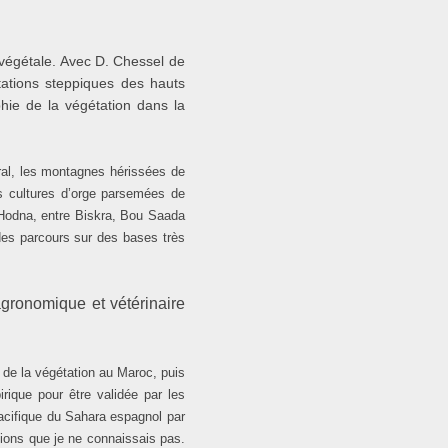
e végétale. Avec D. Chessel de
tations steppiques des hauts
ie de la végétation dans la
ral, les montagnes hérissées de
es cultures d’orge parsemées de
 Hodna, entre Biskra, Bou Saada
 des parcours sur des bases très
 agronomique et vétérinaire
t de la végétation au Maroc, puis
rique pour être validée par les
pacifique du Sahara espagnol par
gions que je ne connaissais pas.