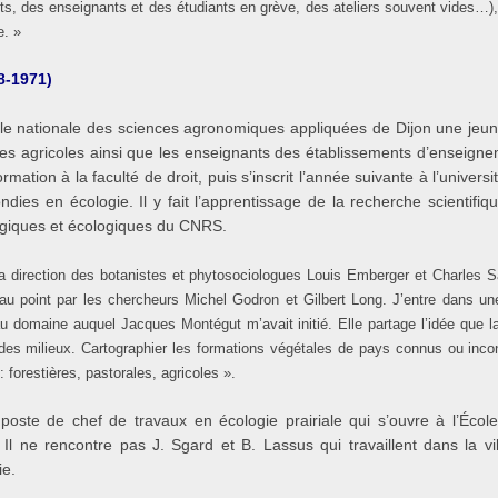
, des enseignants et des étudiants en grève, des ateliers souvent vides…), et 
e. »
8-1971)
cole nationale des sciences agronomiques appliquées de Dijon une jeun
ces agricoles ainsi que les enseignants des établissements d’enseignem
mation à la faculté de droit, puis s’inscrit l’année suivante à l’univers
dies en écologie. Il y fait l’apprentissage de la recherche scientif
ogiques et écologiques du CNRS.
a direction des botanistes et phytosociologues Louis Emberger et Charles
au point par les chercheurs Michel Godron et Gilbert Long. J’entre dans une 
u domaine auquel Jacques Montégut m’avait initié. Elle partage l’idée que la
 des milieux. Cartographier les formations végétales de pays connus ou incon
: forestières, pastorales, agricoles ».
poste de chef de travaux en écologie prairiale qui s’ouvre à l’Écol
 Il ne rencontre pas J. Sgard et B. Lassus qui travaillent dans la vi
ie.