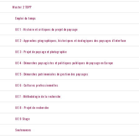
Master 2 TDPP
Emploi du temps
UE 1 : Histoire et critiques du projet de paysage
UE 2 : Approches géographiques, historiques et écologiques des paysages d’interface
UE 3 : Projet de paysage et photographie
UE 4 : Démarches paysagistes et politiques publiques de paysage en Europe
UE 5 : Démarches patrimoniales de gestion des paysages
UE 6 : Cultures professionnelles
UE 7 : Méthodologie de la recherche
UE 8 : Projet de recherche
UE 9 Stage
Soutenances