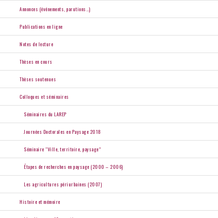
Annonces (événements, parutions…)
Publications en ligne
Notes de lecture
Thèses en cours
Thèses soutenues
Colloques et séminaires
Séminaires du LAREP
Journées Doctorales en Paysage 2018
Séminaire “Ville, territoire, paysage”
Étapes de recherches en paysage (2000 – 2006)
Les agricultures périurbaines (2007)
Histoire et mémoire