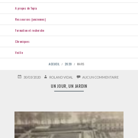
A propos de Topia
Ressources (anciennes)
Formation et recherche
Chroniques
Veille
FIL
ACCUEIL
2020
MARS
D'ARIANE
PUBLIÉ
AUTEUR
SUR
30/03/2020
ROLAND VIDAL
AUCUN COMMENTAIRE
LE
UN
UN JOUR, UN JARDIN
JOUR,
UN
JARDIN