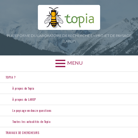
Aller
au
contenu
PLATEFORME DU LABORATOIRE DE RECHERCHE EN PROJET DE PAYSAGE
(LAREP)
MENU
Menu
TOPIA ?
principal
À propos de Topia
À propos du LAREP
Le paysage en douze questions
Toutes les actualités de Topia
TRAVAUX DE CHERCHEURS