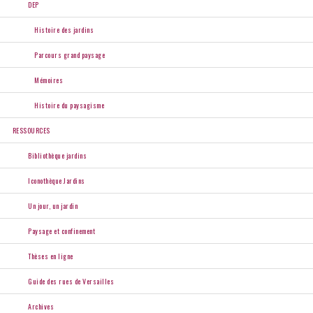
DEP
Histoire des jardins
Parcours grand paysage
Mémoires
Histoire du paysagisme
RESSOURCES
Bibliothèque jardins
Iconothèque Jardins
Un jour, un jardin
Paysage et confinement
Thèses en ligne
Guide des rues de Versailles
Archives