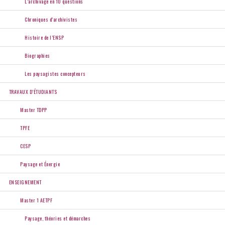
L’archivage en 10 questions
Chroniques d’archivistes
Histoire de l’ENSP
Biographies
Les paysagistes concepteurs
TRAVAUX D’ÉTUDIANTS
Master TDPP
TPFE
CESP
Paysage et Énergie
ENSEIGNEMENT
Master 1 AETPF
Paysage, théories et démarches