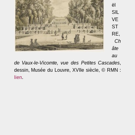
ël
SIL
VE
ST
RE,
Ch
âte
au
de Vaux-le-Vicomte, vue des Petites Cascades
,
dessin, Musée du Louvre, XVIIe siècle, © RMN :
lien
.