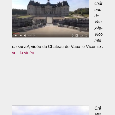
chât
eau
de
Vau
x-le-
Vico
mte
en survol
, vidéo du Château de Vaux-le-Vicomte :
voir la vidéo
.
Cré
atio