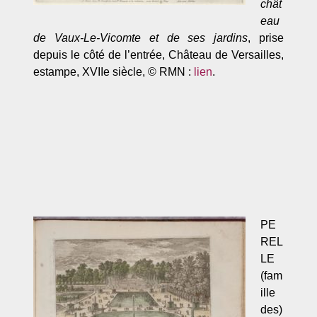
chât
eau
de Vaux-Le-Vicomte et de ses jardins
, prise
depuis le côté de l’entrée, Château de Versailles,
estampe, XVIIe siècle, © RMN :
lien
.
PE
REL
LE
(fam
ille
des)