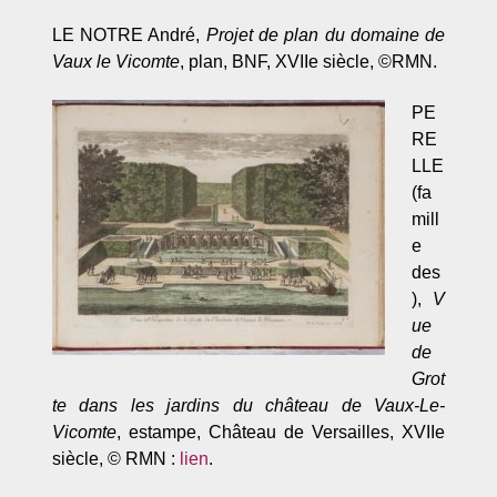
LE NOTRE André,
Projet de plan du domaine de
Vaux le Vicomte
, plan, BNF, XVIIe siècle, ©RMN.
PE
RE
LLE
(fa
mill
e
des
),
V
ue
de
Grot
te dans les jardins du château de Vaux-Le-
Vicomte
, estampe, Château de Versailles, XVIIe
siècle, © RMN :
lien
.