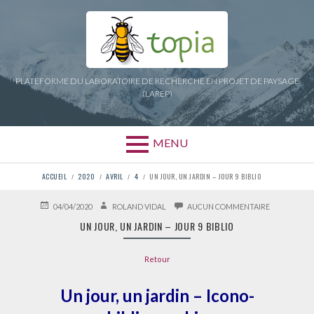
Aller
au
contenu
PLATEFORME DU LABORATOIRE DE RECHERCHE EN PROJET DE PAYSAGE
(LAREP)
MENU
FIL
ACCUEIL
2020
AVRIL
4
UN JOUR, UN JARDIN – JOUR 9 BIBLIO
D'ARIANE
PUBLIÉ
AUTEUR
SUR
04/04/2020
ROLAND VIDAL
AUCUN COMMENTAIRE
LE
UN
UN JOUR, UN JARDIN – JOUR 9 BIBLIO
JOUR,
UN
JARDIN
Retour
–
JOUR
9
Un jour, un jardin – Icono-
BIBLIO