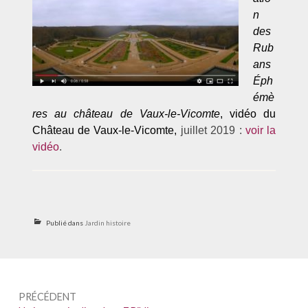
n
des
Rub
ans
Éph
émè
res au château de Vaux-le-Vicomte
, vidéo du
Château de Vaux-le-Vicomte,
juillet 2019 :
voir la
vidéo
.
Publié dans
Jardin histoire
Navigation
PRÉCÉDENT