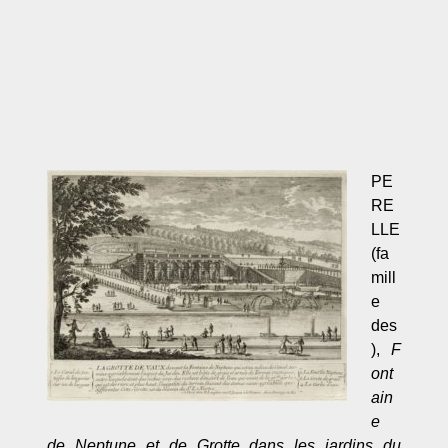
PE
RE
LLE
(fa
mill
e
des
),
F
ont
ain
e
de Neptune et de Grotte dans les jardins du