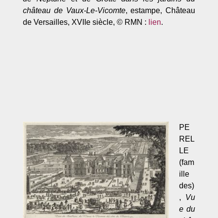
château de Vaux-Le-Vicomte
, estampe, Château
de Versailles, XVIIe siècle, © RMN :
lien
.
PE
REL
LE
(fam
ille
des)
,
Vu
e du