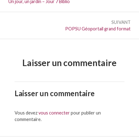
de
Précédent :
Un jour, un jardin – Jour 7 Biblio
l’article
SUIVANT
Suivant :
POPSU Géoportail grand format
Laisser un commentaire
Laisser un commentaire
Vous devez
vous connecter
pour publier un
commentaire.