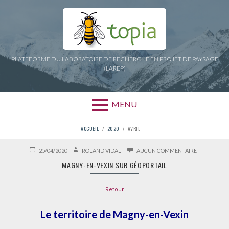
Aller
au
contenu
PLATEFORME DU LABORATOIRE DE RECHERCHE EN PROJET DE PAYSAGE
(LAREP)
MENU
FIL
ACCUEIL
2020
AVRIL
D'ARIANE
PUBLIÉ
AUTEUR
SUR
25/04/2020
ROLAND VIDAL
AUCUN COMMENTAIRE
LE
MAGNY-
MAGNY-EN-VEXIN SUR GÉOPORTAIL
EN-
VEXIN
SUR
Retour
GÉOPORTAI
Le territoire de Magny-en-Vexin