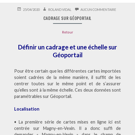
PUBLIÉ
AUTEUR
SUR
25/04/2020
ROLAND VIDAL
AUCUN COMMENTAIRE
LE
CADRAGE
CADRAGE SUR GÉOPORTAIL
SUR
GÉOPORTAI
Retour
Définir un cadrage et une échelle sur
Géoportail
Pour être certain que les différentes cartes importées
soient cadrées de la même manière, il suffit de les
centrer toutes sur le même point et de s’assurer
qu’elles sont à la même échelle. Ces deux données sont
paramétrables sur Géoportail.
Localisation
• La première série de cartes mises en ligne ici est
centrée sur Magny-en-Vexin. Il a donc suffi de
demander « Magny-en-Vexin » dans le champ de