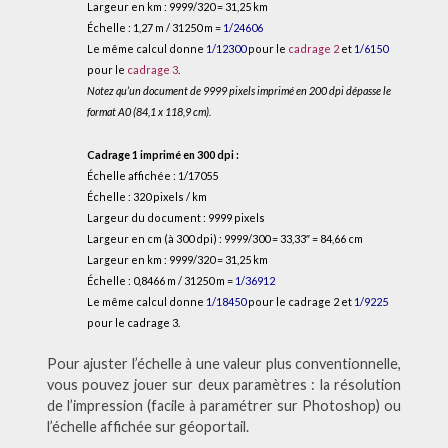
Largeur en km : 9999/320 = 31,25 km
Échelle : 1,27 m / 31250 m =
1/24606
Le même calcul donne
1/12300
pour le
cadrage 2
et
1/6150
pour le
cadrage 3
.
Notez qu’un document de 9999 pixels imprimé en 200 dpi dépasse le
format A0 (84,1 x 118,9 cm).
Cadrage 1 imprimé en 300 dpi :
Échelle affichée : 1/17055
Échelle : 320 pixels / km
Largeur du document : 9999 pixels
Largeur en cm (à 300 dpi) : 9999/300 = 33,33″ = 84,66 cm
Largeur en km : 9999/320 = 31,25 km
Échelle : 0,8466 m / 31250 m =
1/36912
Le même calcul donne
1/18450
pour le cadrage 2 et
1/9225
pour le cadrage 3.
Pour ajuster l’échelle à une valeur plus conventionnelle,
vous pouvez jouer sur deux paramètres : la résolution
de l’impression (facile à paramétrer sur Photoshop) ou
l’échelle affichée sur géoportail.