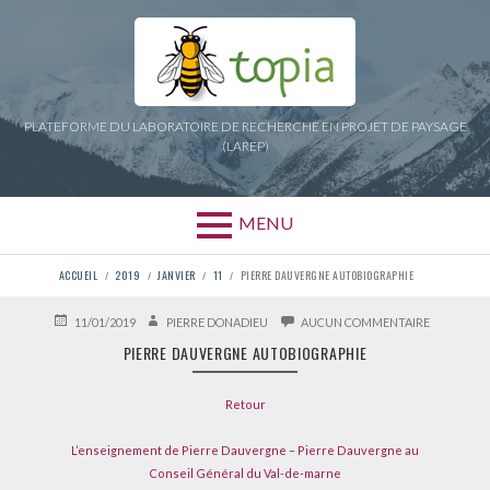
Aller
au
contenu
PLATEFORME DU LABORATOIRE DE RECHERCHE EN PROJET DE PAYSAGE
(LAREP)
MENU
FIL
ACCUEIL
2019
JANVIER
11
PIERRE DAUVERGNE AUTOBIOGRAPHIE
D'ARIANE
PUBLIÉ
AUTEUR
SUR
11/01/2019
PIERRE DONADIEU
AUCUN COMMENTAIRE
LE
PIERRE
PIERRE DAUVERGNE AUTOBIOGRAPHIE
DAUVERG
AUTOBIOG
Retour
L’enseignement de Pierre Dauvergne
–
Pierre Dauvergne au
Conseil Général du Val-de-marne