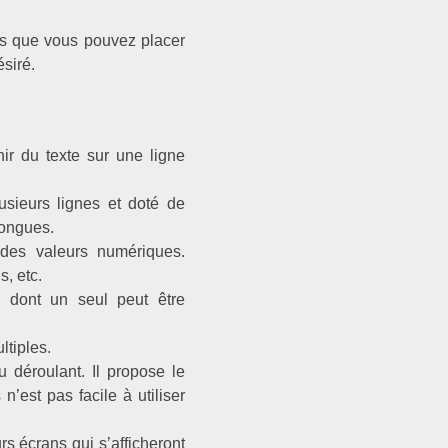
mps que vous pouvez placer
ésiré.
r du texte sur une ligne
sieurs lignes et doté de
longues.
es valeurs numériques.
, etc.
 dont un seul peut être
tiples.
 déroulant. Il propose le
’est pas facile à utiliser
rs écrans qui s’afficheront