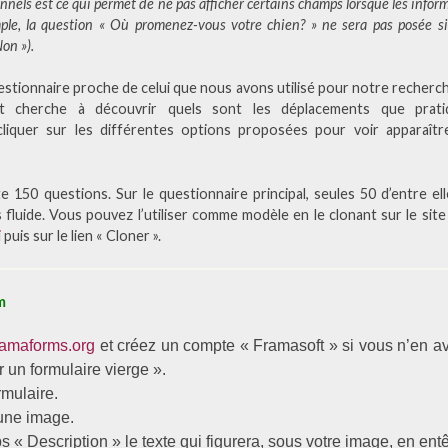
nnels est ce qui permet de ne pas afficher certains champs lorsque les in
mple, la question « Où promenez-vous votre chien? » ne sera pas posée s
on »).
stionnaire proche de celui que nous avons utilisé pour notre recherch
et cherche à découvrir quels sont les déplacements que prati
 cliquer sur les différentes options proposées pour voir apparaîtr
e 150 questions. Sur le questionnaire principal, seules 50 d’entre elle
fluide. Vous pouvez l’utiliser comme modèle en le clonant sur le sit
i
puis sur le lien « Cloner ».
m
framaforms.org
et créez un compte « Framasoft » si vous n’en a
r un formulaire vierge ».
ormulaire.
 une image.
 « Description » le texte qui figurera, sous votre image, en entê