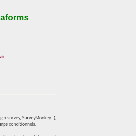
maforms
els
rag’n survey, SurveyMonkey…),
amps conditionnels.