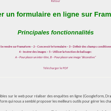
Retour
er un formulaire en ligne sur Fra
Principales fonctionnalités
– Se rendre sur Framaform
–
2 – Concevoir le formulaire
–
3 – Définir des champs conditionn
4 – Insérer des images
–
5 – Utiliser la fonction de balisage :
A – Pour placer un inter-titre
,
B – Pour placer une image “décorative”
Télécharger le PDF
nibles sur le web pour réaliser des enquêtes en ligne (Googleform, D
rm qui nous a semblé proposer les meilleurs outils pour gérer les ch