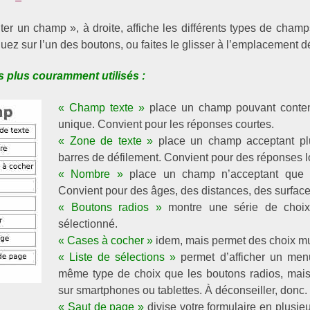
outer un champ », à droite, affiche les différents types de cha
uez sur l’un des boutons, ou faites le glisser à l’emplacement d
s plus couramment utilisés :
« Champ texte »
place un champ pouvant conteni
unique. Convient pour les réponses courtes.
« Zone de texte »
place un champ acceptant plu
barres de défilement. Convient pour des réponses 
« Nombre »
place un champ n’acceptant que d
Convient pour des âges, des distances, des surfaces
« Boutons radios »
montre une série de choix
sélectionné.
« Cases à cocher »
idem, mais permet des choix mul
« Liste de sélections »
permet d’afficher un menu
même type de choix que les boutons radios, mais n
sur smartphones ou tablettes. À déconseiller, donc.
« Saut de page »
divise votre formulaire en plusieu