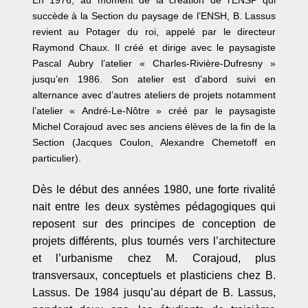
En 1976, au moment de la création de l
’
ENSP qui
succè
de
à la Section du paysage de l
’
ENSH, B. Lassus
revient au Potager du roi, appelé par le directeur
Raymond Chaux. Il créé et dirige avec le paysagiste
Pascal Aubry l
’
atelier
«
Charles-Riviè
re-Dufresny
»
jusqu
’
en 1986. Son atelier est d
’
abord suivi en
alternance avec d
’
autres ateliers de projets notamment
l
’
atelier
« Andr
é
-Le-Nôtre
»
cr
éé par le paysagiste
Michel Corajoud avec ses anciens é
l
èves de la fin de la
Section (Jacques Coulon, Alexandre Chemetoff en
particulier).
D
ès le début des années 1980, une forte rivalité
nait entre les deux systèmes pédagogiques qui
reposent sur des principes de conception de
projets différents, plus tournés vers l
’
architecture
et l
’
urbanisme chez M. Corajoud, plus
transversaux, conceptuels et plasticiens chez B.
Lassus. De 1984 jusqu
’au d
épart de B. Lassus,