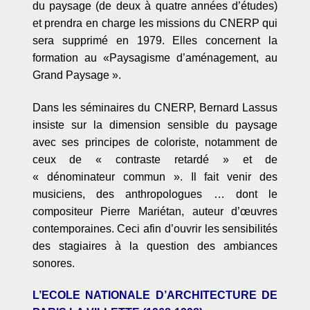
du paysage (de deux à quatre années d’études)
et prendra en charge les missions du CNERP qui
sera supprimé en 1979. Elles concernent la
formation au «Paysagisme d
’am
énagement, au
Grand Paysage
».
Dans les séminaires du CNERP, Bernard Lassus
insiste sur la dimension sensible du paysage
avec ses principes de coloriste, notamment de
ceux de
«
contraste retard
é » et de
« d
énominateur commun
»
. Il fait venir des
musiciens, des anthropologues … dont le
compositeur Pierre Mariétan, auteur d’œuvres
contemporaines. Ceci afin d
’
ouvrir les sensibilités
des stagiaires à
la question des ambiances
sonores.
L’ECOLE NATIONALE D’ARCHITECTURE DE