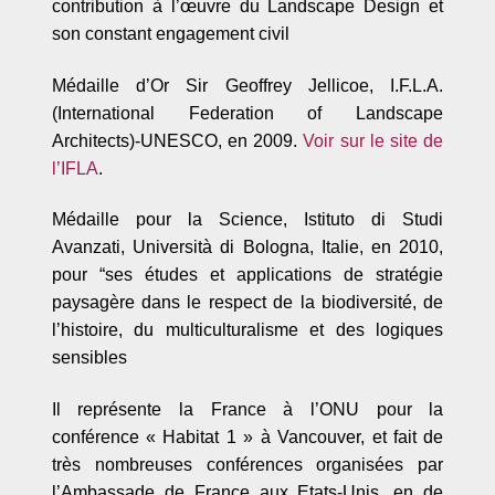
contribution à
l
’œuvre du Landscape Design et
son constant engagement civil
Médaille d’Or Sir Geoffrey Jellicoe, I.F.L.A.
(International Federation of Landscape
Architects)-
UNESCO, en 2009.
Voir sur le site de
l’IFLA
.
M
é
daille pour la Science, Istituto di Studi
Avanzati, Universit
à di Bologna, Italie, en 2010,
pour
“
ses études et applications de stratégie
paysagère dans le respect de la biodiversité, de
l
’
histoire, du multiculturalisme et des logiques
sensibles
Il représente la France à l’ONU pour la
conférence « Habitat 1 » à Vancouver, et fait de
très nombreuses conférences organisées par
l’Ambassade de France aux Etats-Unis, en de