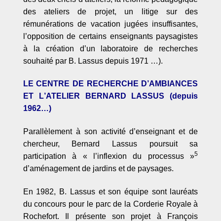
des ateliers de projet, un litige sur des
ré
mun
érations de vacation jugées insuffisantes,
l
’
opposition de certains enseignants paysagistes
à la création d
’
un laboratoire de recherches
souhaité par B. Lassus depuis 1971
…).
LE CENTRE DE RECHERCHE D
’
AMBIANCES
ET L
’
ATELIER BERNARD LASSUS (depuis
1962
…)
Parall
èlement à son activité
d’
enseignant et de
chercheur, Bernard Lassus poursuit sa
5
participation à «
l’
inflexion du processus
»
d’am
énagement de jardins et de paysages.
En 1982, B. Lassus et son équipe sont lauréats
du concours pour le parc de la Corderie Royale à
Rochefort. Il pr
ésente son projet à
Fran
ç
ois