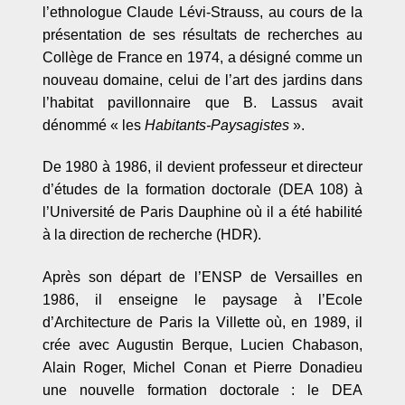
l
’
ethnologue Claude Lévi-Strauss, au cours de la
présentation de ses résultats de recherches au
Collège de France en 1974, a dé
sign
é comme un
nouveau domaine, celui de l
’
art des jardins dans
l
’
habitat pavillonnaire que B. Lassus avait
dé
nomm
é « les
Habitants-Paysagistes
»
.
De 1980 à 1986, il devient professeur et directeur
d’études de la formation doctorale (DEA 108) à
l’Universit
é
de Paris Dauphine o
ù
il a é
t
é
habilit
é
à la direction de recherche (HDR).
Après son départ de l
’
ENSP de Versailles en
1986, il enseigne le paysage à
l’
Ecole
d
’
Architecture de Paris la Villette o
ù, en 1989, il
cr
ée avec Augustin Berque, Lucien Chabason,
Alain Roger, Michel Conan et Pierre Donadieu
une nouvelle formation doctorale
: le DEA