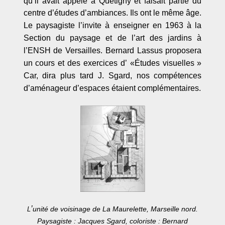
qu’il avait appelé à Quétigny et faisait partie du
centre d’études d’ambiances
. Ils ont le mê
me â
ge.
Le paysagiste l
’
invite à enseigner en 1963 à la
Section du paysage et de l
’
art des jardins à
l’
ENSH de Versailles. Bernard Lassus proposera
un cours et des exercices d
’ «É
tudes visuelles
»
Car, dira plus tard J. Sgard, nos compétences
d
’am
énageur d
’
espaces étaient complémentaires.
’
unité
de voisinage de La Maurelette, Marseille nord.
L
Paysagiste : Jacques Sgard, coloriste : Bernard