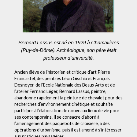
Bernard Lassus est né
en 1929
à
Chamali
è
res
(Puy-de-Dôme). Arch
éologue, son pè
re
était
professeur d
’universit
é
.
Ancien élève de l’historien et critique d’art Pierre
Francastel, des peintres Léon Gischia et François
Desnoyer, de l’Ecole Nationale des Beaux Arts et de
l’atelier Fernand Léger, Bernard Lassus, peintre,
abandonne rapidement la peinture de chevalet pour des
recherches d’environnement cinétique et souhaite
participer à l’élaboration de nouveaux lieux de vie pour
ses contemporains. Il se consacre d’abord à
l’aménagement des paquebots de croisière, à des
opérations d’urbanisme, puis il est amené à s’intéresser
aux pratiques paysagères.