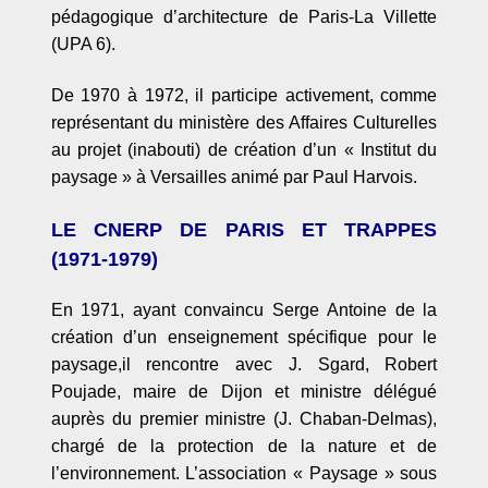
p
édagogique d
’
architecture de Paris-La Villette
(UPA 6).
De 1970
à 1972, il participe activement, comme
représentant du ministère des Affaires Culturelles
au projet (inabouti) de création d
’un «
Institut du
paysage » à Versailles animé
par Paul Harvois.
LE CNERP DE PARIS ET TRAPPES
(1971-1979)
En 1971, ayant convaincu Serge Antoine de la
création d’un enseignement spécifique pour le
paysage,il rencontre avec J. Sgard, Robert
Poujade, maire de Dijon et ministre
d
é
l
é
gu
é
auprès du premier ministre (J. Chaban-Delmas),
chargé de la protection de la nature et de
l’environnement. L
’
association
«
Paysage
»
sous