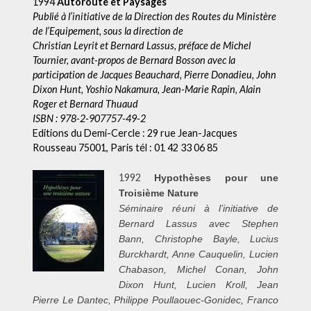
1994
Autoroute et Paysages
Publié à l’initiative de la Direction des Routes du Ministère
de l’Equipement, sous la direction de
Christian Leyrit et Bernard Lassus, préface de Michel
Tournier, avant-propos de Bernard Bosson avec la
participation de Jacques Beauchard, Pierre Donadieu, John
Dixon Hunt, Yoshio Nakamura, Jean-Marie Rapin, Alain
Roger et Bernard Thuaud
ISBN : 978-2-907757-49-2
Editions du Demi-Cercle : 29 rue Jean-Jacques
Rousseau 75001, Paris tél : 01 42 33 06 85
1992
Hypoth
èses pour une
Troisième Nature
S
éminaire ré
uni
à l’initiative de
Bernard Lassus avec Stephen
Bann, Christophe Bayle, Lucius
Burckhardt, Anne Cauquelin, Lucien
Chabason, Michel Conan, John
Dixon Hunt, Lucien Kroll, Jean
Pierre Le Dantec, Philippe Poullaouec-Gonidec, Franco