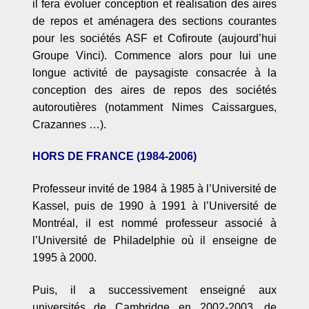
il fera évoluer conception et réalisation des aires
de repos et aménagera des sections courantes
pour les sociétés ASF et Cofiroute (aujourd’hui
Groupe Vinci). Commence alors pour lui une
longue activité de paysagiste consacré
e
à la
conception des aires de repos des socié
t
és
autoroutières (notamment Nimes Caissargues,
Crazannes
…).
HORS DE FRANCE (1984-2006)
Professeur invité
de 1984
à
1985
à
l’Universit
é de
Kassel, puis de 1990 à
1991
à
l’Universit
é
de
Montr
éal, il est nommé professeur associé à
l’Universit
é de Philadelphie o
ù
il enseigne de
1995 à 2000.
Puis, il a successivement enseigné aux
universités de Cambridge en 2002-2003, de