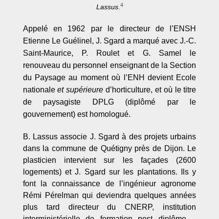
4
Lassus.
Appelé en 1962 par le directeur de l
’
ENSH
Etienne Le Guélinel, J. Sgard a marqué avec J.-C.
Saint-Maurice, P. Roulet et G. Samel le
renouveau du personnel enseignant de la Section
du Paysage au moment o
ù
l’
ENH devient Ecole
nationale
et supérieure
d’
horticulture, et o
ù
le titre
de paysagiste DPLG (dipl
ôm
é par le
gouvernement) est homologué
.
B. Lassus associe J. Sgard à des projets urbains
dans la commune de Quétigny près de Dijon. Le
plasticien intervient sur les façades (2600
logements) et J. Sgard sur les plantations. Ils y
font la connaissance de l’ingénieur agronome
Rémi Pérelman qui deviendra quelques années
plus tard directeur du CNERP, institution
interministérielle de formation post diplôme –