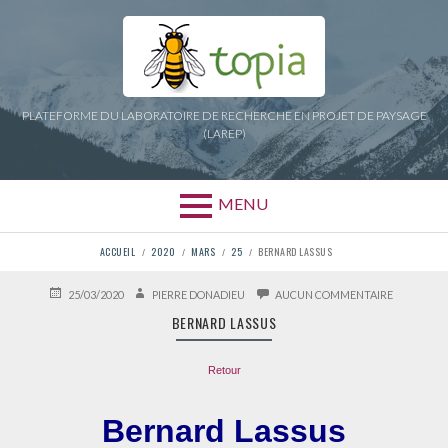
Aller
au
contenu
PLATEFORME DU LABORATOIRE DE RECHERCHE EN PROJET DE PAYSAGE
(LAREP)
MENU
FIL
ACCUEIL
2020
MARS
25
BERNARD LASSUS
D'ARIANE
PUBLIÉ
AUTEUR
SUR
25/03/2020
PIERRE DONADIEU
AUCUN COMMENTAIRE
LE
BERNARD
BERNARD LASSUS
LASSUS
Retour
Bernard Lassus