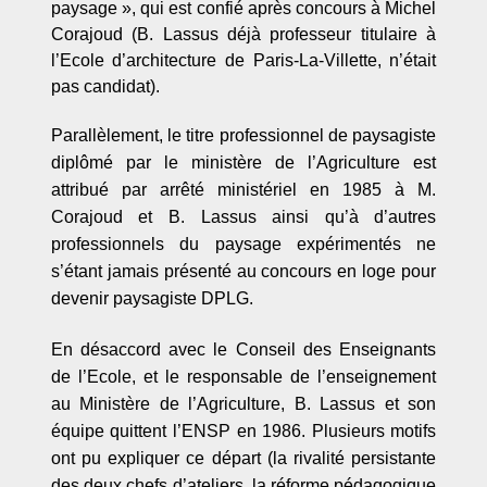
paysage », qui est confié après concours à Michel
Corajoud (B. Lassus déjà professeur titulaire à
l’Ecole d’architecture de Paris-La-Villette, n’était
pas candidat).
Parall
èlement, le titre professionnel de paysagiste
dipl
ôm
é par le ministère de l
’
Agriculture est
attribué
par arr
ê
t
é
minist
é
riel en 1985
à M.
Corajoud et B. Lassus ainsi qu’à
d’
autres
professionnels du paysage expé
riment
és ne
s’étant jamais pré
sent
é au concours en loge pour
devenir paysagiste DPLG.
En désaccord avec le Conseil des Enseignants
de l’Ecole, et le responsable de l’enseignement
au Ministère de l’Agriculture, B. Lassus et son
équipe quittent l
’
ENSP en 1986. Plusieurs motifs
ont pu expliquer ce dé
part (la rivalit
é persistante
des deux chefs d
’
ateliers, la réforme pédagogique