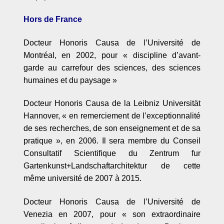
Hors de France
Docteur Honoris Causa de l
’Universit
é
de
Montr
éal, en 2002, pour
«
discipline d
’
avant-
garde au carrefour des sciences, des sciences
humaines et du paysage
»
Docteur Honoris Causa de la Leibniz Universit
ä
t
Hannover,
«
en remerciement de l
’
exceptionnalité
de ses recherches, de son enseignement et de sa
pratique
», en 2006. Il sera membre du Conseil
Consultatif Scientifique du Zentrum fur
Gartenkunst+Landschaftarchitektur de cette
même université de 2007 à 2015.
Docteur Honoris Causa de l
’Universit
é de
Venezia en 2007, pour
«
son extraordinaire