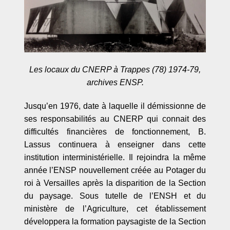
Les locaux du CNERP à Trappes (78) 1974-79,
archives ENSP.
Jusqu
’
en 1976, date
à laquelle il démissionne de
ses responsabilités au CNERP qui connait des
difficulté
s financi
ères de fonctionnement, B.
Lassus continuera à enseigner dans cette
institution interministérielle. Il rejoindra la mê
me
ann
ée l
’
ENSP nouvellement créée au Potager du
roi à Versailles après la disparition de la Section
du paysage. Sous tutelle de l
’
ENSH et du
ministère de l
’
Agriculture, cet établissement
développera la formation paysagiste de la Section