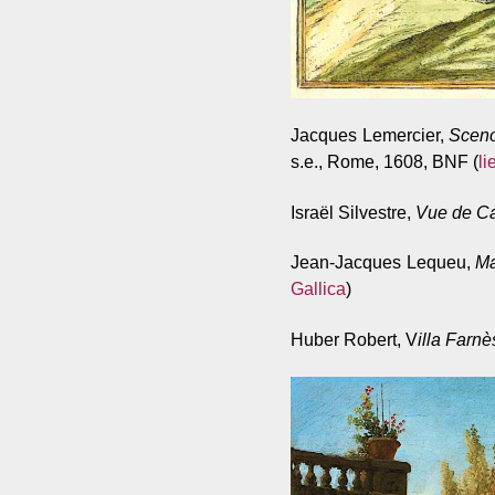
Jacques Lemercier,
Scenog
s.e., Rome, 1608, BNF (
li
Israël Silvestre,
Vue de Ca
Jean-Jacques Lequeu,
Ma
Gallica
)
Huber Robert, V
illa Farnè