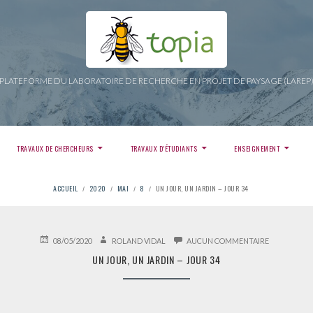
PLATEFORME DU LABORATOIRE DE RECHERCHE EN PROJET DE PAYSAGE (LAREP
TRAVAUX DE CHERCHEURS
TRAVAUX D’ÉTUDIANTS
ENSEIGNEMENT
ACCUEIL
2020
MAI
8
UN JOUR, UN JARDIN – JOUR 34
PUBLIÉ
AUTEUR
SUR
08/05/2020
ROLAND VIDAL
AUCUN COMMENTAIRE
LE
UN
UN JOUR, UN JARDIN – JOUR 34
JOUR,
UN
JARDIN
–
JOUR