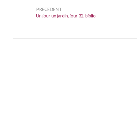
de
PRÉCÉDENT
l’article
Précédent :
Un jour un jardin, jour 32, biblio