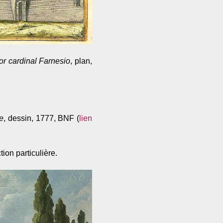
or cardinal Farnesio
, plan,
e
, dessin, 1777, BNF (
lien
ction particulière.