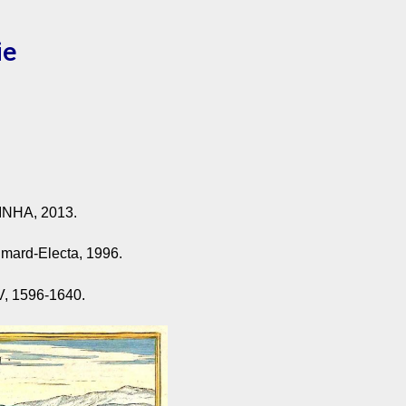
ie
-INHA, 2013.
limard-Electa, 1996.
 V, 1596-1640.