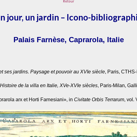
Retour
34
n jour, un jardin – Icono-bibliograph
Palais Farnèse, Caprarola, Italie
t ses jardins. Paysage et pouvoir au XVIe siècle
, Paris, CTHS
,
Histoire de la villa en Italie, XVe-XVIe siècles
, Paris-Milan, Gal
arola arx et Horti Farnesiani», in
Civitate Orbis Terrarum
, vol.