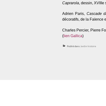
Caprarola
, dessin, XVIIIe 
Adrien Paris,
Cascade da
décoratifs, de la Faïence e
Charles Percier, Pierre F
(
lien Gallica
)
Publié dans
Jardin histoire
Navigation