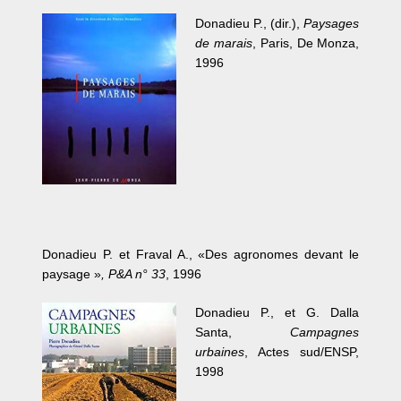
Donadieu P., (dir.),
Paysages
de marais
, Paris, De Monza,
1996
Donadieu P. et Fraval A., «Des agronomes devant le
paysage »
, P&A n° 33
, 1996
Donadieu P., et G. Dalla
Santa,
Campagnes
urbaines
, Actes sud/ENSP,
1998