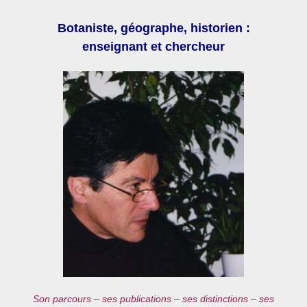
Botaniste, géographe, historien :
enseignant et chercheur
Son parcours
–
ses publications
–
ses distinctions
–
ses