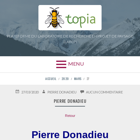
Aller
au
contenu
PLATEFORME DU LABORATOIRE DE RECHERCHE EN PROJET DE PAYSAGE
(LAREP)
MENU
FIL
ACCUEIL
2020
MARS
27
D'ARIANE
PUBLIÉ
AUTEUR
SUR
27/03/2020
PIERRE DONADIEU
AUCUN COMMENTAIRE
LE
PIERRE
PIERRE DONADIEU
DONADIEU
Retour
Pierre Donadieu