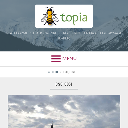
Aller
au
contenu
PLATEFORME DU LABORATOIRE DE RECHERCHE EN PROJET DE PAYSAGE
(LAREP)
MENU
FIL
ACCUEIL
DSC_0051
D'ARIANE
DSC_0051