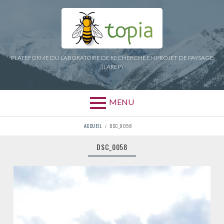
Aller
au
contenu
PLATEFORME DU LABORATOIRE DE RECHERCHE EN PROJET DE PAYSAGE
(LAREP)
MENU
FIL
ACCUEIL
DSC_0058
D'ARIANE
DSC_0058