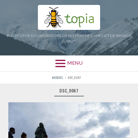
Aller
au
contenu
PLATEFORME DU LABORATOIRE DE RECHERCHE EN PROJET DE PAYSAGE
(LAREP)
MENU
FIL
ACCUEIL
DSC_0067
D'ARIANE
DSC_0067