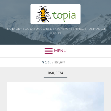
Aller
au
contenu
PLATEFORME DU LABORATOIRE DE RECHERCHE EN PROJET DE PAYSAGE
(LAREP)
MENU
FIL
ACCUEIL
DSC_0074
D'ARIANE
DSC_0074