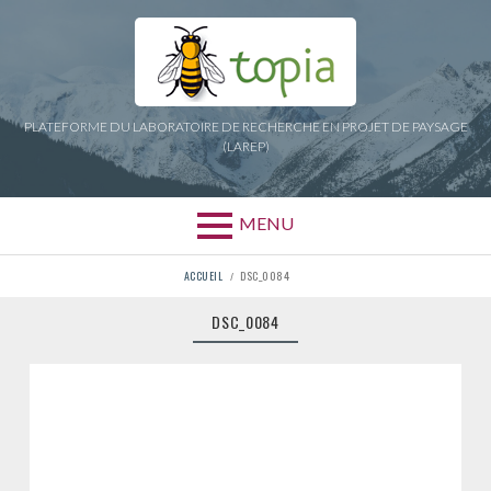
Aller
au
contenu
PLATEFORME DU LABORATOIRE DE RECHERCHE EN PROJET DE PAYSAGE
(LAREP)
MENU
FIL
ACCUEIL
DSC_0084
D'ARIANE
DSC_0084