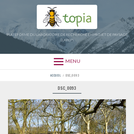
Aller
au
contenu
PLATEFORME DU LABORATOIRE DE RECHERCHE EN PROJET DE PAYSAGE
(LAREP)
MENU
FIL
ACCUEIL
DSC_0093
D'ARIANE
DSC_0093