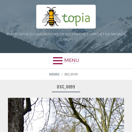
Aller
au
contenu
PLATEFORME DU LABORATOIRE DE RECHERCHE EN PROJET DE PAYSAGE
(LAREP)
MENU
FIL
ACCUEIL
DSC_0099
D'ARIANE
DSC_0099