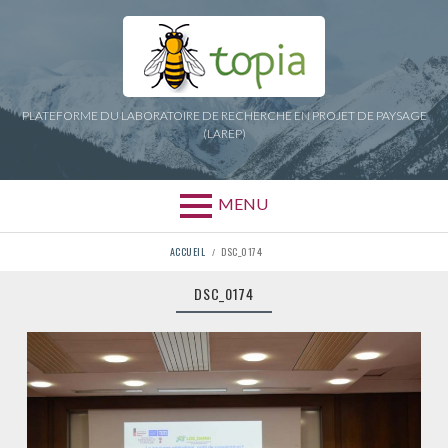
Aller
au
contenu
PLATEFORME DU LABORATOIRE DE RECHERCHE EN PROJET DE PAYSAGE
(LAREP)
MENU
FIL
ACCUEIL
DSC_0174
D'ARIANE
DSC_0174