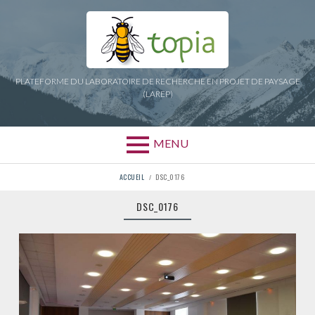
Aller
au
contenu
PLATEFORME DU LABORATOIRE DE RECHERCHE EN PROJET DE PAYSAGE
(LAREP)
MENU
FIL
ACCUEIL
DSC_0176
D'ARIANE
DSC_0176