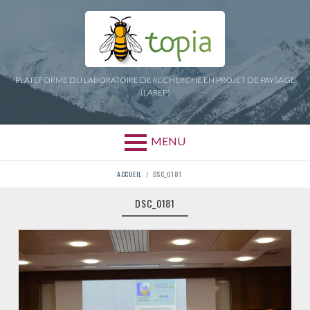
Aller
au
contenu
PLATEFORME DU LABORATOIRE DE RECHERCHE EN PROJET DE PAYSAGE
(LAREP)
MENU
FIL
ACCUEIL
DSC_0181
D'ARIANE
DSC_0181