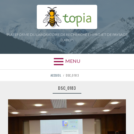
Aller
au
contenu
PLATEFORME DU LABORATOIRE DE RECHERCHE EN PROJET DE PAYSAGE
(LAREP)
MENU
FIL
ACCUEIL
DSC_0183
D'ARIANE
DSC_0183