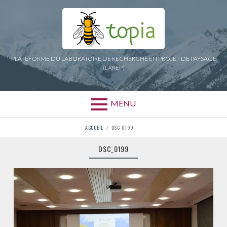
Aller
au
contenu
PLATEFORME DU LABORATOIRE DE RECHERCHE EN PROJET DE PAYSAGE
(LAREP)
MENU
FIL
ACCUEIL
DSC_0199
D'ARIANE
DSC_0199