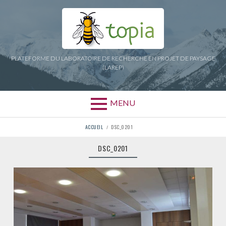
Aller
au
contenu
PLATEFORME DU LABORATOIRE DE RECHERCHE EN PROJET DE PAYSAGE
(LAREP)
MENU
FIL
ACCUEIL
DSC_0201
D'ARIANE
DSC_0201