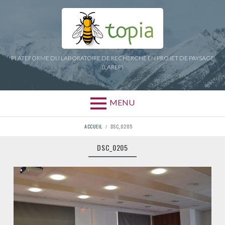
Aller
au
contenu
PLATEFORME DU LABORATOIRE DE RECHERCHE EN PROJET DE PAYSAGE
(LAREP)
MENU
FIL
ACCUEIL
DSC_0205
D'ARIANE
DSC_0205