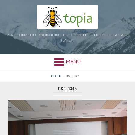
Aller
au
contenu
PLATEFORME DU LABORATOIRE DE RECHERCHE EN PROJET DE PAYSAGE
(LAREP)
MENU
FIL
ACCUEIL
DSC_0345
D'ARIANE
DSC_0345