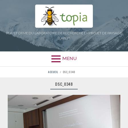
Aller
au
contenu
PLATEFORME DU LABORATOIRE DE RECHERCHE EN PROJET DE PAYSAGE
(LAREP)
MENU
FIL
ACCUEIL
DSC_0348
D'ARIANE
DSC_0348