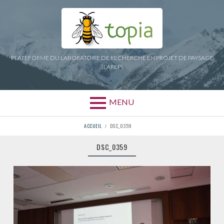
Aller
au
contenu
PLATEFORME DU LABORATOIRE DE RECHERCHE EN PROJET DE PAYSAGE
(LAREP)
MENU
FIL
ACCUEIL
DSC_0359
D'ARIANE
DSC_0359