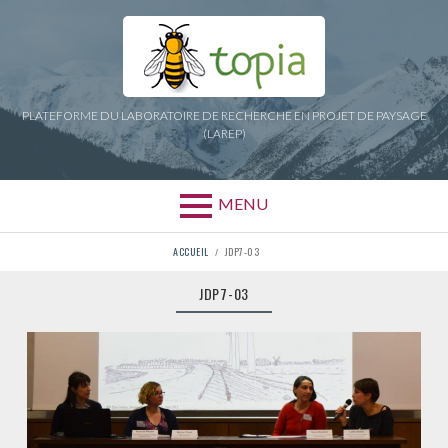
Aller
au
contenu
PLATEFORME DU LABORATOIRE DE RECHERCHE EN PROJET DE PAYSAGE
(LAREP)
MENU
FIL
ACCUEIL
JDP7-03
D'ARIANE
JDP7-03