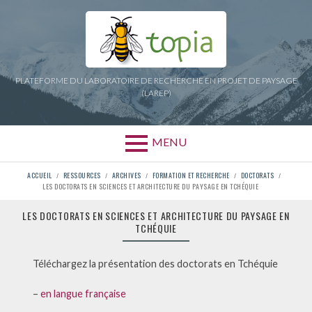
Aller
au
contenu
PLATEFORME DU LABORATOIRE DE RECHERCHE EN PROJET DE PAYSAGE
(LAREP)
MENU
FIL
ACCUEIL
RESSOURCES
ARCHIVES
FORMATION ET RECHERCHE
DOCTORATS
LES DOCTORATS EN SCIENCES ET ARCHITECTURE DU PAYSAGE EN TCHÉQUIE
D'ARIANE
LES DOCTORATS EN SCIENCES ET ARCHITECTURE DU PAYSAGE EN
TCHÉQUIE
Téléchargez la présentation des doctorats en Tchéquie
–
en langue française