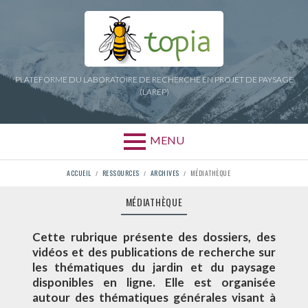
Aller
au
contenu
PLATEFORME DU LABORATOIRE DE RECHERCHE EN PROJET DE PAYSAGE
(LAREP)
MENU
FIL
ACCUEIL
RESSOURCES
ARCHIVES
MÉDIATHÈQUE
D'ARIANE
MÉDIATHÈQUE
Cette rubrique présente des dossiers, des
vidéos et des publications de recherche sur
les thématiques du jardin et du paysage
disponibles en ligne. Elle est organisée
autour des thématiques générales visant à