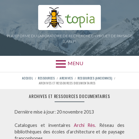
Aller
au
contenu
PLATEFORME DU LABORATOIRE DE RECHERCHE EN PROJET DE PAYSAGE
(LAREP)
MENU
FIL
ACCUEIL
RESSOURCES
ARCHIVES
RESSOURCES (ANCIENNES)
ARCHIVES ET RESSOURCES DOCUMENTAIRES
D'ARIANE
ARCHIVES ET RESSOURCES DOCUMENTAIRES
Dernière mise à jour: 20 novembre 2013
Catalogues et inventaires
Archi Rès.
Réseau des
bibliothèques des écoles d’architecture et de paysage
francophones.