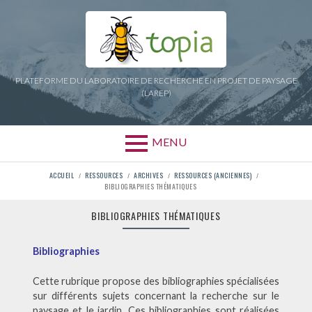
Aller
au
contenu
PLATEFORME DU LABORATOIRE DE RECHERCHE EN PROJET DE PAYSAGE
(LAREP)
MENU
FIL
ACCUEIL
RESSOURCES
ARCHIVES
RESSOURCES (ANCIENNES)
BIBLIOGRAPHIES THÉMATIQUES
D'ARIANE
BIBLIOGRAPHIES THÉMATIQUES
Bibliographies
Cette rubrique propose des bibliographies spécialisées
sur différents sujets concernant la recherche sur le
paysage et le jardin. Ces bibliographies sont réalisées