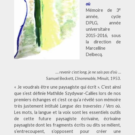
où
e
Mémoire de 3
année, cycle
DPLG, année
universitaire
2015-2016, sous
la direction de
Marcelline
Delbecq.
…
revenir c’est long, je ne sais pas d’où
…
Samuel Beckett,
L’Inommable
, Minuit, 1953.
« Je voudrais être une paysagiste qui écrit ». C’est ainsi
que s’est définie Mathilde Szydywar-Callies lors de nos
premiers échanges et c’est ce qu’a révélé son mémoire
très justement intitulé
Langue des traversées / Vers où.
Les mots, la langue et la voix sont les essentiels outils
de cette future paysagiste écrivaine, écrivaine
paysagiste dont les fragments écrits ou dits se mêlent,
s’entrecoupent, s’opposent pour créer une