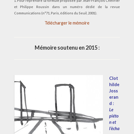
1. Pour reprendre la formule proposée par Jean-François Chevrier
et Philippe Roussin dans un numéro dédié de la revue
Communications (n°71, Paris, éditions du Seuil, 2001).
Télécharger le mémoire
Mémoire soutenu en 2015 :
Clot
hilde
Joss
eran
d :
Le
piéto
n et
l’écha