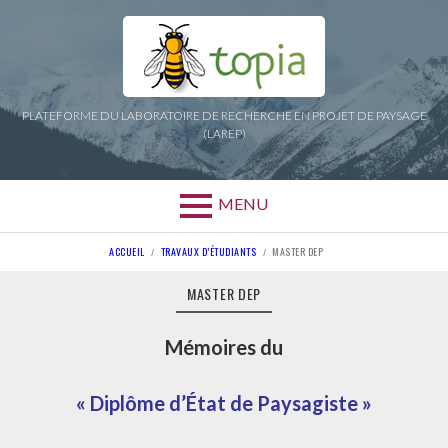
Aller
au
contenu
PLATEFORME DU LABORATOIRE DE RECHERCHE EN PROJET DE PAYSAGE
(LAREP)
MENU
FIL
ACCUEIL
TRAVAUX D’ÉTUDIANTS
MASTER DEP
D'ARIANE
MASTER DEP
Mémoires du
« Diplôme d’État de Paysagiste »