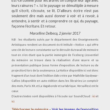
Est-ce comme pour les arbres on compte leur âge avec
leurs rainures ? ». Ici le paysage se démultiplie à mesure
qu’il s’écrit, s’écoute, se lit. D’ailleurs écrire n’est pas
seulement dire mais aussi donner à voir et à revoir, à
entendre, à sentir et à comprendre ce qui, du paysage,
façonne l’écriture. Et retour.
Marcelline Delbecq, 2 janvier 2017
N.B : les étudiants suivis par le département des Enseignements
Artistiques rendent un document écrit intitulé « Notice », qui offre
une clé de lecture consistante sur le déroulé du travail de mémoire
tout en n’en étant que la partie immergée de l’iceberg. L’essentiel
du mémoire se trouve dans la réalisation d’une œuvre et sa
présentation publique (sous forme d’exposition, de lecture ou de
projection) lors de la soutenance. La Notice disponible ici est donc
fragment d’un tout dont l’édition
Eole
créée par Mathilde Szydywar-
Callies (disponible en auto-édition dans les librairies Le comptoir
des mots, Paris XX, et La Vagabonde et sa fabrique, Versailles) est le
cœur.
D’autres textes sont disponibles à l’écoute sur SoundCloud :
ici
et
ici
Télécharger le mémoire
–
Voir les images de l’exposition