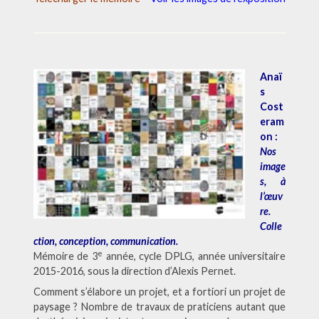
Anaï
s
Cost
eram
on :
Nos
image
s, à
l’œuv
re.
Colle
ction, conception, communication.
e
Mémoire de 3
année, cycle DPLG, année universitaire
2015-2016, sous la direction d’Alexis Pernet.
Comment s’élabore un projet, et a fortiori un projet de
paysage ? Nombre de travaux de praticiens autant que