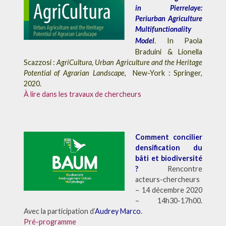
in Pierrelaye:
Periurban Agriculture
Multifunctionality
.
Model
In Paola
Braduini & Lionella
Scazzosi :
AgriCultura, Urban Agriculture and the Heritage
Potential of Agrarian Landscape
, New-York : Springer,
2020.
À lire dans les travaux de chercheurs
Comment concilier
densification du
bâti et biodiversité
?
Rencontre
acteurs-chercheurs
– 14 décembre 2020
– 14h30-17h00.
Avec la participation d’
Audrey Marco
.
Pré-programme