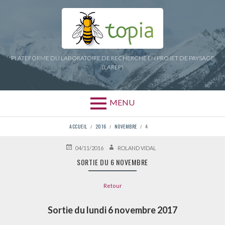
Aller
au
contenu
PLATEFORME DU LABORATOIRE DE RECHERCHE EN PROJET DE PAYSAGE
(LAREP)
MENU
FIL
ACCUEIL
2016
NOVEMBRE
4
D'ARIANE
PUBLIÉ
AUTEUR
04/11/2016
ROLAND VIDAL
LE
SORTIE DU 6 NOVEMBRE
Retour
Sortie du lundi 6 novembre 2017