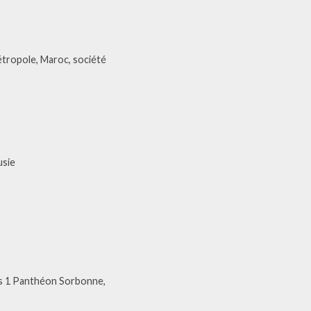
métropole, Maroc, société
usie
ris 1 Panthéon Sorbonne,