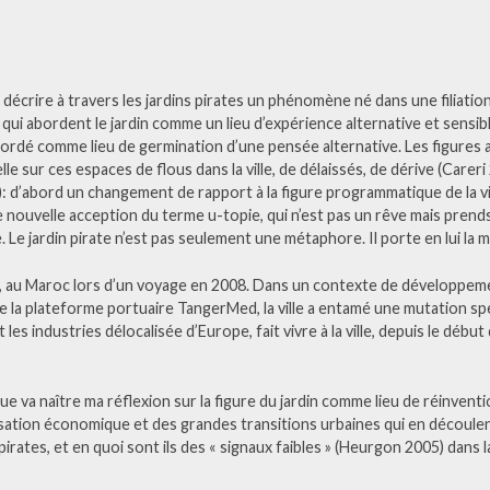
décrire à travers les jardins pirates un phénomène né dans une filiati
qui abordent le jardin comme un lieu d’expérience alternative et sensibl
ordé comme lieu de germination d’une pensée alternative. Les figures a
 sur ces espaces de flous dans la ville, de délaissés, de dérive (Careri
 d’abord un changement de rapport à la figure programmatique de la vil
 nouvelle acception du terme u-topie, qui n’est pas un rêve mais prend
Le jardin pirate n’est pas seulement une métaphore. Il porte en lui la 
er, au Maroc lors d’un voyage en 2008. Dans un contexte de développ
e la plateforme portuaire TangerMed, la ville a entamé une mutation sp
 les industries délocalisée d’Europe, fait vivre à la ville, depuis le débu
ue va naître ma réflexion sur la figure du jardin comme lieu de réinvent
lisation économique et des grandes transitions urbaines qui en découle
 pirates, et en quoi sont ils des « signaux faibles » (Heurgon 2005) dans