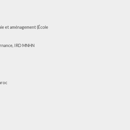
hie et aménagement (École
vernance, IRD MNHN
aroc