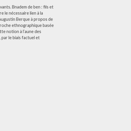
vants. Bnadem de ben : fils et
e le nécessaire lien à la
dit Augustin Berque à propos de
 approche ethnographique basée
tte notion à l’aune des
par le biais factuel et