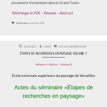
documents d’urbanisme dans le Grand Tunis»
Télécharger le PDF
–
Résumé
–
Abstract
Publié dans
Archives
,
ERP
PUBLIÉ
AUTEUR
SUR
14/12/2017
LAREP
AUCUN COMMENTAIRE
LE
ÉTAPES
ÉTAPES DE RECHERCHES EN PAYSAGE VOLUME 7
DE
RECHERCHES
EN
Volume 6
–
Retour
–
Volume 8
PAYSAGE
VOLUME
7
École nationale supérieure du paysage de Versailles
Actes du séminaire «Étapes de
recherches en paysage»