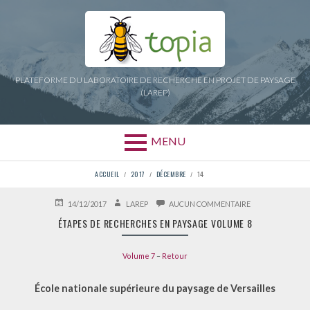
Aller
au
contenu
PLATEFORME DU LABORATOIRE DE RECHERCHE EN PROJET DE PAYSAGE
(LAREP)
MENU
FIL
ACCUEIL
2017
DÉCEMBRE
14
D'ARIANE
PUBLIÉ
AUTEUR
SUR
14/12/2017
LAREP
AUCUN COMMENTAIRE
LE
ÉTAPES
ÉTAPES DE RECHERCHES EN PAYSAGE VOLUME 8
DE
RECHERCHES
EN
Volume 7
–
Retour
PAYSAGE
VOLUME
8
École nationale supérieure du paysage de Versailles