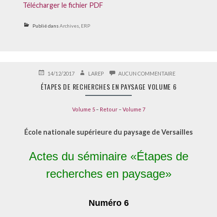
Télécharger le fichier PDF
Publié dans
Archives
,
ERP
PUBLIÉ
AUTEUR
SUR
14/12/2017
LAREP
AUCUN COMMENTAIRE
LE
ÉTAPES
ÉTAPES DE RECHERCHES EN PAYSAGE VOLUME 6
DE
RECHERCHES
EN
Volume 5
–
Retour
–
Volume 7
PAYSAGE
VOLUME
6
École nationale supérieure du paysage de Versailles
Actes du séminaire «Étapes de
recherches en paysage»
Numéro 6