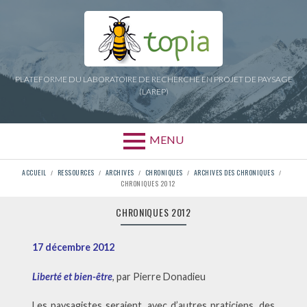
Aller
au
contenu
PLATEFORME DU LABORATOIRE DE RECHERCHE EN PROJET DE PAYSAGE
(LAREP)
MENU
FIL
ACCUEIL
RESSOURCES
ARCHIVES
CHRONIQUES
ARCHIVES DES CHRONIQUES
CHRONIQUES 2012
D'ARIANE
CHRONIQUES 2012
17 décembre 2012
Liberté et bien-être
, par Pierre Donadieu
Les paysagistes seraient, avec d’autres praticiens, des