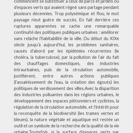
commencent se substituer à ceux de parcs et jardins ou
d’espaces verts qui avaient régné sans partage pendant
plusieurs décennies. Trop polysémique et flou, le mot
paysage n’eut guère de succès. En fait derrière ces
ruptures apparentes se cache une remarquable
continuité des politiques publiques urbaines : améliorer
sans relâche l’habitabilité de la ville. Du début du XIXe
siècle jusqu’à aujourd’hui, les problèmes sanitaires,
causés d’abord par les épidémies récurrentes (le
choléra, la tuberculose), par la pollution de l’air du fait
des chauffages domestiques, des industries
intraurbaines, puis de la circulation automobile,
justifièrent, entre autres actions publiques
(l’assainissement de l’eau, la création des égouts) les
politiques de verdissement des villes.Avec la disparition
des industries polluantes dans les régions urbaines, le
développement des espaces piétonniers et cyclistes, la
régulation de la circulation automobile, et l’intérêt pour
la reconquête de la biodiversité (les trames vertes et
bleues), la nature végétale et aquatique est restée un
outil et un symbole de la recherche de la qualité de la vie
urbaine.Toutefois, si la surface d’espaces verts par