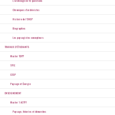
L’archivage en 10 questions
Chroniques d’archivistes
Histoire de l’ENSP
Biographies
Les paysagistes concepteurs
TRAVAUX D’ÉTUDIANTS
Master TDPP
TPFE
CESP
Paysage et Énergie
ENSEIGNEMENT
Master 1 AETPF
Paysage, théories et démarches