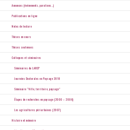
Annonces (événements, parutions…)
Publications en ligne
Notes de lecture
Thèses en cours
Thèses soutenues
Colloques et séminaires
Séminaires du LAREP
Journées Doctorales en Paysage 2018
Séminaire “Ville, territoire, paysage”
Étapes de recherches en paysage (2000 – 2006)
Les agricultures périurbaines (2007)
Histoire et mémoire