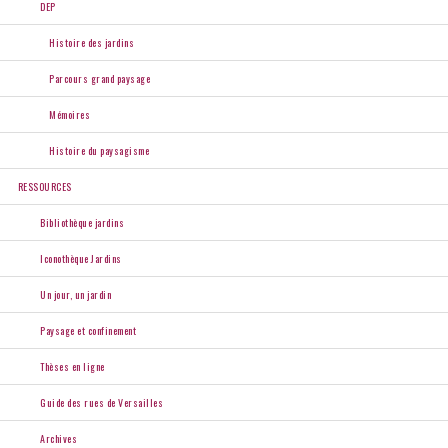
DEP
Histoire des jardins
Parcours grand paysage
Mémoires
Histoire du paysagisme
RESSOURCES
Bibliothèque jardins
Iconothèque Jardins
Un jour, un jardin
Paysage et confinement
Thèses en ligne
Guide des rues de Versailles
Archives