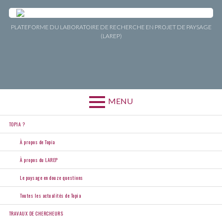
Aller
au
contenu
PLATEFORME DU LABORATOIRE DE RECHERCHE EN PROJET DE PAYSAGE
(LAREP)
MENU
Menu
TOPIA ?
principal
À propos de Topia
À propos du LAREP
Le paysage en douze questions
Toutes les actualités de Topia
TRAVAUX DE CHERCHEURS