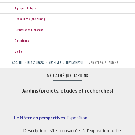
A propos de Topia
Ressources (anciennes)
Formation et recherche
Chroniques
Veille
FIL
ACCUEIL
RESSOURCES
ARCHIVES
MÉDIATHÈQUE
MÉDIATHÈQUE. JARDINS
D'ARIANE
MÉDIATHÈQUE. JARDINS
Jardins (projets, études et recherches)
Le Nôtre en perspectives
. Exposition
Description: site consacrée à l’exposition « Le