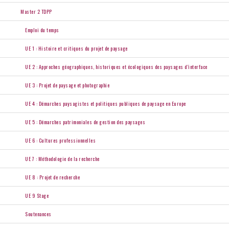
Master 2 TDPP
Emploi du temps
UE 1 : Histoire et critiques du projet de paysage
UE 2 : Approches géographiques, historiques et écologiques des paysages d’interface
UE 3 : Projet de paysage et photographie
UE 4 : Démarches paysagistes et politiques publiques de paysage en Europe
UE 5 : Démarches patrimoniales de gestion des paysages
UE 6 : Cultures professionnelles
UE 7 : Méthodologie de la recherche
UE 8 : Projet de recherche
UE 9 Stage
Soutenances