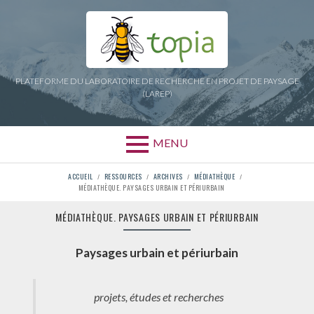
Aller
au
contenu
PLATEFORME DU LABORATOIRE DE RECHERCHE EN PROJET DE PAYSAGE
(LAREP)
MENU
FIL
ACCUEIL
RESSOURCES
ARCHIVES
MÉDIATHÈQUE
MÉDIATHÈQUE. PAYSAGES URBAIN ET PÉRIURBAIN
D'ARIANE
MÉDIATHÈQUE. PAYSAGES URBAIN ET PÉRIURBAIN
Paysages urbain et périurbain
projets, études et recherches