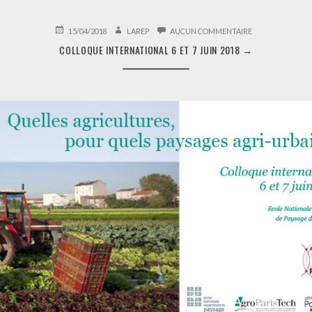
PUBLIÉ
AUTEUR
SUR
15/04/2018
LAREP
AUCUN COMMENTAIRE
LE
COLLOQUE
COLLOQUE INTERNATIONAL 6 ET 7 JUIN 2018
→
INTERNATIONAL
6
ET
7
JUIN
2018