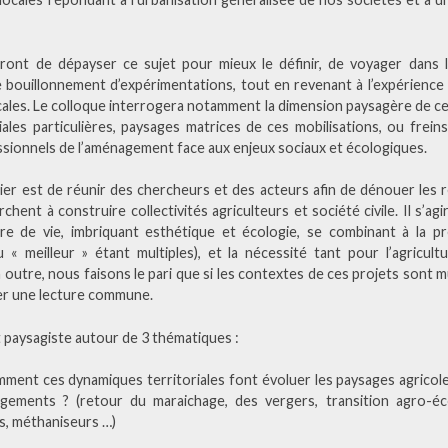
nt de dépayser ce sujet pour mieux le définir, de voyager dans l’
e bouillonnement d’expérimentations, tout en revenant à l’expérience
locales. Le colloque interrogera notamment la dimension paysagère de ce
ales particulières, paysages matrices de ces mobilisations, ou frei
essionnels de l’aménagement face aux enjeux sociaux et écologiques.
lier est de réunir des chercheurs et des acteurs afin de dénouer les r
chent à construire collectivités agriculteurs et société civile. Il s’ag
re de vie, imbriquant esthétique et écologie, se combinant à la p
u « meilleur » étant multiples), et la nécessité tant pour l’agricu
outre, nous faisons le pari que si les contextes de ces projets sont mul
ger une lecture commune.
 paysagiste autour de 3 thématiques :
ent ces dynamiques territoriales font évoluer les paysages agricoles
gements ? (retour du maraichage, des vergers, transition agro-écol
s, méthaniseurs …)