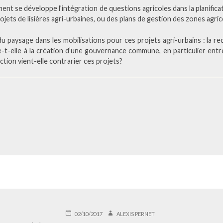
ment se développe l’intégration de questions agricoles dans la planific
jets de lisières agri-urbaines, ou des plans de gestion des zones agri
du paysage dans les mobilisations pour ces projets agri-urbains : la r
-t-elle à la création d’une gouvernance commune, en particulier entre
ction vient-elle contrarier ces projets?
PUBLIÉ
AUTEUR
02/10/2017
ALEXIS PERNET
LE