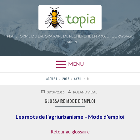
Aller
au
contenu
PLATEFORME DU LABORATOIRE DE RECHERCHE EN PROJET DE PAYSAGE
(LAREP)
MENU
FIL
ACCUEIL
2016
AVRIL
9
D'ARIANE
PUBLIÉ
AUTEUR
09/04/2016
ROLAND VIDAL
LE
GLOSSAIRE MODE D'EMPLOI
Les mots de l’agriurbanisme – Mode d’emploi
Retour au glossaire