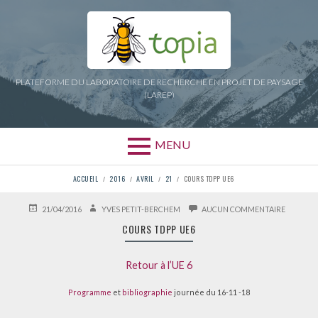
Aller
au
contenu
PLATEFORME DU LABORATOIRE DE RECHERCHE EN PROJET DE PAYSAGE
(LAREP)
MENU
FIL
ACCUEIL
2016
AVRIL
21
COURS TDPP UE6
D'ARIANE
PUBLIÉ
AUTEUR
SUR
21/04/2016
YVES PETIT-BERCHEM
AUCUN COMMENTAIRE
LE
COURS
COURS TDPP UE6
TDPP
UE6
Retour à l’UE 6
Programme
et
bibliographie
journée du 16-11 -18