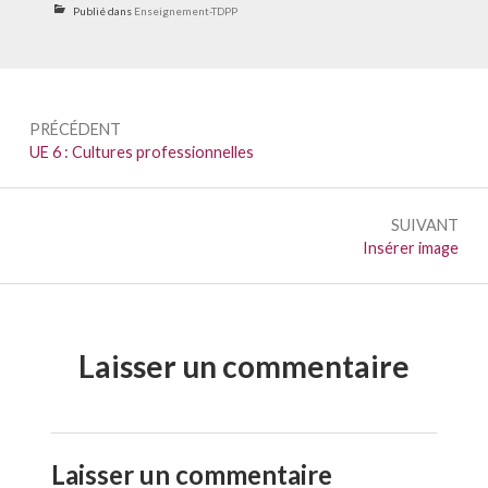
Publié dans
Enseignement-TDPP
Navigation
PRÉCÉDENT
de
Précédent :
UE 6 : Cultures professionnelles
l’article
SUIVANT
Suivant :
Insérer image
Laisser un commentaire
Laisser un commentaire