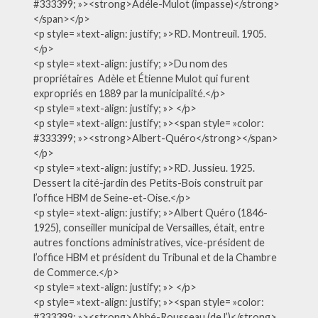
#333399; »><strong>Adéle-Mulot (impasse)</strong>
</span></p>
<p style= »text-align: justify; »>RD. Montreuil. 1905.
</p>
<p style= »text-align: justify; »>Du nom des
propriétaires Adèle et Étienne Mulot qui furent
expropriés en 1889 par la municipalité.</p>
<p style= »text-align: justify; »> </p>
<p style= »text-align: justify; »><span style= »color:
#333399; »><strong>Albert-Quéro</strong></span>
</p>
<p style= »text-align: justify; »>RD. Jussieu. 1925.
Dessert la cité-jardin des Petits-Bois construit par
l’office HBM de Seine-et-Oise.</p>
<p style= »text-align: justify; »>Albert Quéro (1846-
1925), conseiller municipal de Versailles, était, entre
autres fonctions administratives, vice-président de
l’office HBM et président du Tribunal et de la Chambre
de Commerce.</p>
<p style= »text-align: justify; »> </p>
<p style= »text-align: justify; »><span style= »color:
#333399; »><strong>Abbé-Rousseau (de l’)</strong>