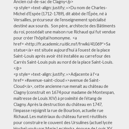
Ancien cul-de-sac de Clagny</p>
<p style= »text-align: justify; »>Du nom de Charles-
Michel d’Espée (1712-1789), dit abbé de l’Épée, né à
Versailles, précurseur de l’enseignement spécialisé
destiné aux sourds. Son père, architecte des Bâtiments
du roi, possédait une maison rue Richaud qui fut vendue
pour créer l’hôpital homonyme. <a
href= »http://fr.academic.ru/dic.nsf/frwiki/41069″>Sa
statue</a> est située aujourd’hui à l’ouest de la place
Saint-Louis après avoir été installée au carrefour des
Carrés Saint-Louis puis au nord de la place Saint-Louis.
</p>
<p style= »text-align: justify; »>Adjacente à l'<a
href= »#avenue-saint-cloud »>avenue de Saint-
Cloud</a>, cette ancienne rue menait au château de
Clagny (construit en 1674 pour madame de Montespan,
maîtresse de Louis XIV) à proximité de l’étang de
Clagny. Après la destruction du château en 1747,
l’impasse rejoignit la rue de Bourbon, actuelle rue
Richaud. Les matériaux du château furent réutilisés
pour construire le couvent des Ursulines (actuel lycée
Hoche) voulu par Marie Leczinska, épouse de Louis XV.