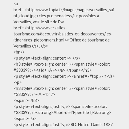
<a
href= »http://www.topia.fr/images/pages/versailles_sai
nt_cloud.jpg »>les promenades</a> possibles à
Versailles, voir le site de l'<a
href= »http://www.versailles-
tourisme.com/decouvrir/balades-et-decouvertes/les-
itineraires-pietonniers.html »>Office de tourisme de
Versailles</a>.</p>
<hr />
<p style= »text-align: center; »> </p>
<h3 style= »text-align: center; »><span style= »color:
#333399; »><a id= »A »></a> </span></h3>
<p style= »text-align: center; »><a href= »#top »>↑</a>
</p>
<h3 style= »text-align: center; »><span style= »color:
#333399; »>- A -<br />
</span></h3>
<p style= »text-align: justify; »><span style= »color:
#333399; »><strong>Abbé-de-l’Epée (de l’)</strong>
</span></p>
<p style= »text-align: justify; »>RD. Notre-Dame. 1837.