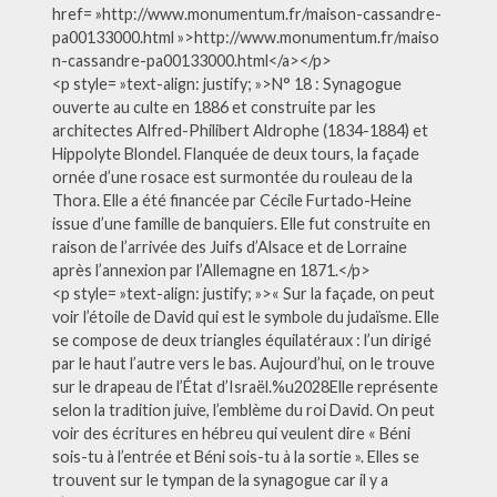
href= »http://www.monumentum.fr/maison-cassandre-
pa00133000.html »>http://www.monumentum.fr/maiso
n-cassandre-pa00133000.html</a></p>
<p style= »text-align: justify; »>N° 18 : Synagogue
ouverte au culte en 1886 et construite par les
architectes Alfred-Philibert Aldrophe (1834-1884) et
Hippolyte Blondel. Flanquée de deux tours, la façade
ornée d’une rosace est surmontée du rouleau de la
Thora. Elle a été financée par Cécile Furtado-Heine
issue d’une famille de banquiers. Elle fut construite en
raison de l’arrivée des Juifs d’Alsace et de Lorraine
après l’annexion par l’Allemagne en 1871.</p>
<p style= »text-align: justify; »>« Sur la façade, on peut
voir l’étoile de David qui est le symbole du judaïsme. Elle
se compose de deux triangles équilatéraux : l’un dirigé
par le haut l’autre vers le bas. Aujourd’hui, on le trouve
sur le drapeau de l’État d’Israël.%u2028Elle représente
selon la tradition juive, l’emblème du roi David. On peut
voir des écritures en hébreu qui veulent dire « Béni
sois-tu à l’entrée et Béni sois-tu à la sortie ». Elles se
trouvent sur le tympan de la synagogue car il y a