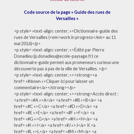
Code source de la page « Guide des rues de
Versailles »
<p style= »text-align: center; »>Dictionnaire-guide des
rues de Versailles (<em>work in progress</em> au 11
mai 2016)</p>
<p style= »text-align: center; »>Édité par Pierre
Donadieu (p.donadieu@ecole-paysage.fr) ce
dictionnaire-guide permet aux promeneurs curieux une
découverte pas à pas de la ville de Versailles. </p>
<p style= »text-align: center; »><strong><a
href= »#down »>Cliquer ici pour laisser un
commentaire</a></strong></p>
<p style= »text-align: center; »><strong>Accès direct :
<a href= »#A »>A</a> <a href= »#B »>B</a> <a
href= »#C »>C</a> <a href= »#D »>D</a> <a
href= »#E »>E</a> <a href= »#F »>F</a> <a
href= »#G »>G</a> <a href= »#H »>H</a> <a
href= »#I »>I</a> <a href= »#J »>J</a> K <a
href= »#L »>L</a> <a href= »#M »>M</a> <a