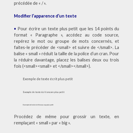
précédée de « / ».
Modifier l’apparence d’un texte
•
Pour écrire un texte plus petit que les 14 points du
format « Paragraphe », accédez au code source,
repérez le mot ou groupe de mots concernés, et
faites-le précéder de <small> et suivre de </small>. La
balise « small » réduit la taille de la police d’un cran. Pour
la réduire davantage, placez les balises deux ou trois
fois (<small><small> et </small></small>).
Exemple de texte écrit plus petit
Exemple de texte écrit encore plus petit
Exemple de texte écrit beaucoup plus petit
Procédez de même pour grossir un texte, en
remplaçant « small » par « big ».