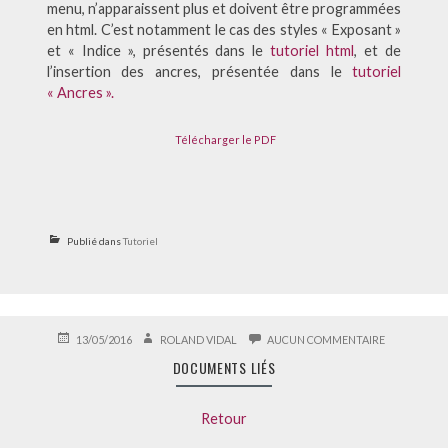
menu, n’apparaissent plus et doivent être programmées
en html. C’est notamment le cas des styles « Exposant »
et « Indice », présentés dans le
tutoriel html
, et de
l’insertion des ancres, présentée dans le
tutoriel
« Ancres ».
Télécharger le PDF
Publié dans
Tutoriel
PUBLIÉ
AUTEUR
SUR
13/05/2016
ROLAND VIDAL
AUCUN COMMENTAIRE
LE
DOCUMENT
DOCUMENTS LIÉS
LIÉS
Retour