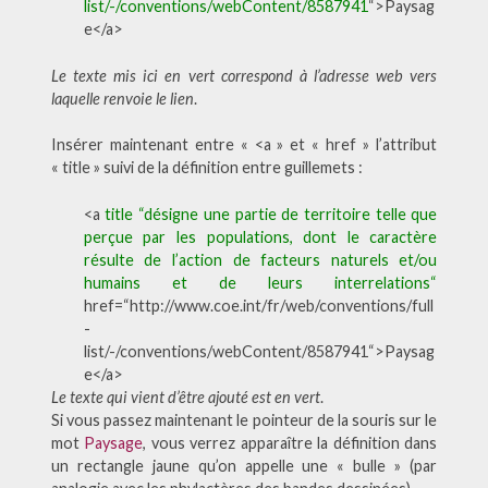
list/-/conventions/webContent/8587941
“>Paysag
e</a>
Le texte mis ici en vert correspond à l’adresse web vers
laquelle renvoie le lien
.
Insérer maintenant entre « <a » et « href » l’attribut
« title » suivi de la définition entre guillemets :
<a
title “désigne une partie de territoire telle que
perçue par les populations, dont le caractère
résulte de l’action de facteurs naturels et/ou
humains et de leurs interrelations“
href=“http://www.coe.int/fr/web/conventions/full
-
list/-/conventions/webContent/8587941“>Paysag
e</a>
Le texte qui vient d’être ajouté est en vert
.
Si vous passez maintenant le pointeur de la souris sur le
mot
Paysage
, vous verrez apparaître la définition dans
un rectangle jaune qu’on appelle une « bulle » (par