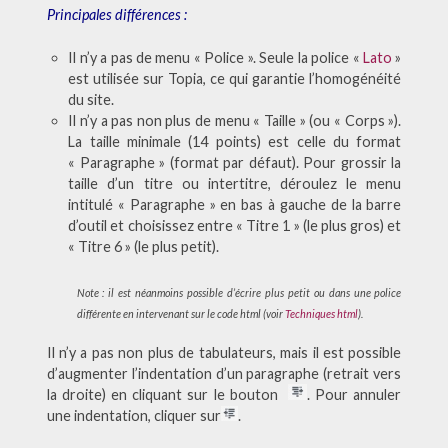
Principales différences :
Il n’y a pas de menu « Police ». Seule la police «
Lato
»
est utilisée sur Topia, ce qui garantie l’homogénéité
du site.
Il n’y a pas non plus de menu « Taille » (ou « Corps »).
La taille minimale (14 points) est celle du format
« Paragraphe » (format par défaut). Pour grossir la
taille d’un titre ou intertitre, déroulez le menu
intitulé « Paragraphe » en bas à gauche de la barre
d’outil et choisissez entre « Titre 1 » (le plus gros) et
« Titre 6 » (le plus petit).
Note : il est néanmoins possible d’écrire plus petit ou dans une police
différente en intervenant sur le code html (voir
Techniques html
).
Il n’y a pas non plus de tabulateurs, mais il est possible
d’augmenter l’indentation d’un paragraphe (retrait vers
la droite) en cliquant sur le bouton
. Pour annuler
une indentation, cliquer sur
.