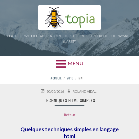
Aller
au
contenu
PLATEFORME DU LABORATOIRE DE RECHERCHE EN PROJET DE PAYSAGE
(LAREP)
MENU
FIL
ACCUEIL
2016
MAI
D'ARIANE
PUBLIÉ
AUTEUR
30/05/2016
ROLAND VIDAL
LE
TECHNIQUES HTML SIMPLES
Retour
Quelques techniques simples en langage
html