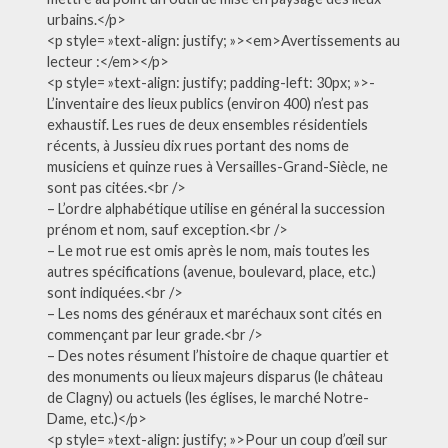
urbains.</p>
<p style= »text-align: justify; »><em>Avertissements au
lecteur :</em></p>
<p style= »text-align: justify; padding-left: 30px; »>-
L’inventaire des lieux publics (environ 400) n’est pas
exhaustif. Les rues de deux ensembles résidentiels
récents, à Jussieu dix rues portant des noms de
musiciens et quinze rues à Versailles-Grand-Siècle, ne
sont pas citées.<br />
– L’ordre alphabétique utilise en général la succession
prénom et nom, sauf exception.<br />
– Le mot rue est omis après le nom, mais toutes les
autres spécifications (avenue, boulevard, place, etc.)
sont indiquées.<br />
– Les noms des généraux et maréchaux sont cités en
commençant par leur grade.<br />
– Des notes résument l’histoire de chaque quartier et
des monuments ou lieux majeurs disparus (le château
de Clagny) ou actuels (les églises, le marché Notre-
Dame, etc.)</p>
<p style= »text-align: justify; »>Pour un coup d’œil sur