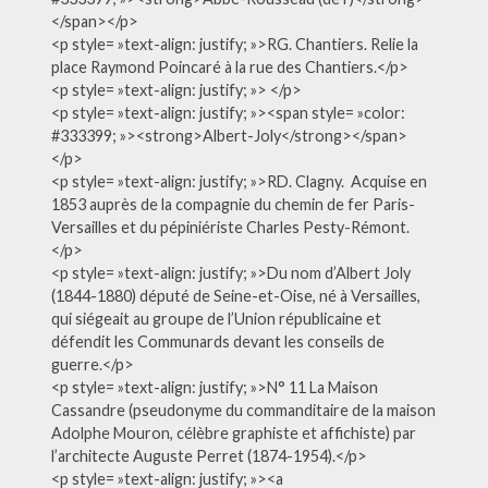
</span></p>
<p style= »text-align: justify; »>RG. Chantiers. Relie la
place Raymond Poincaré à la rue des Chantiers.</p>
<p style= »text-align: justify; »> </p>
<p style= »text-align: justify; »><span style= »color:
#333399; »><strong>Albert-Joly</strong></span>
</p>
<p style= »text-align: justify; »>RD. Clagny. Acquise en
1853 auprès de la compagnie du chemin de fer Paris-
Versailles et du pépiniériste Charles Pesty-Rémont.
</p>
<p style= »text-align: justify; »>Du nom d’Albert Joly
(1844-1880) député de Seine-et-Oise, né à Versailles,
qui siégeait au groupe de l’Union républicaine et
défendit les Communards devant les conseils de
guerre.</p>
<p style= »text-align: justify; »>N° 11 La Maison
Cassandre (pseudonyme du commanditaire de la maison
Adolphe Mouron, célèbre graphiste et affichiste) par
l’architecte Auguste Perret (1874-1954).</p>
<p style= »text-align: justify; »><a