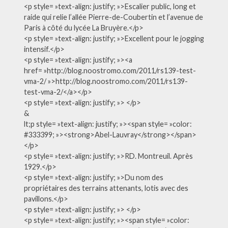
<p style= »text-align: justify; »>Escalier public, long et
raide qui relie l’allée Pierre-de-Coubertin et l’avenue de
Paris à côté du lycée La Bruyère.</p>
<p style= »text-align: justify; »>Excellent pour le jogging
intensif.</p>
<p style= »text-align: justify; »><a
href= »http://blog.noostromo.com/2011/rs139-test-
vma-2/ »>http://blog.noostromo.com/2011/rs139-
test-vma-2/</a></p>
<p style= »text-align: justify; »> </p>
&
lt;p style= »text-align: justify; »><span style= »color:
#333399; »><strong>Abel-Lauvray</strong></span>
</p>
<p style= »text-align: justify; »>RD. Montreuil. Après
1929.</p>
<p style= »text-align: justify; »>Du nom des
propriétaires des terrains attenants, lotis avec des
pavillons.</p>
<p style= »text-align: justify; »> </p>
<p style= »text-align: justify; »><span style= »color: