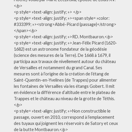
</p>
<p style= »text-align: justify; »> </p>
<p style= »text-align: justify; »><span style= »color:
#333399; »><strong>Abbé-Picard (passage)</strong>
</span></p>
<p style= »text-align: justify; »>RD. Montbauron.</p>
<p style= »text-align: justify; »>Jean-Félix Picard (1620-
1682) est un astronome fondateur de la géodésie
(science des mesures de la Terre). De 1668 à 1679, il
participa aux travaux de nivellement autour du château
de Versailles et notamment du grand Canal. Ses
mesures sont à l’origine de la création de l’étang de
Saint-Quentin-en-Yvelines (de Trappes) pour alimenter
les fontaines de Versailles via les étangs Gobert. Il mit
en évidence la différence d’altitude entre le plateau de
Trappes et le château au niveau de la grotte de Téthis.
</p>
<p style= »text-align: justify; »>Non constructible le
passage, ouvert en 2010, correspond à l’emplacement
des tuyaux qui joignent les réservoirs de Satory et ceux
de la butte Montbauron.</p>