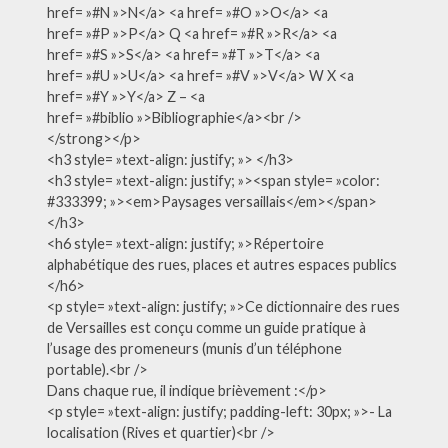
href= »#N »>N</a> <a href= »#O »>O</a> <a
href= »#P »>P</a> Q <a href= »#R »>R</a> <a
href= »#S »>S</a> <a href= »#T »>T</a> <a
href= »#U »>U</a> <a href= »#V »>V</a> W X <a
href= »#Y »>Y</a> Z – <a
href= »#biblio »>Bibliographie</a><br />
</strong></p>
<h3 style= »text-align: justify; »> </h3>
<h3 style= »text-align: justify; »><span style= »color:
#333399; »><em>Paysages versaillais</em></span>
</h3>
<h6 style= »text-align: justify; »>Répertoire
alphabétique des rues, places et autres espaces publics
</h6>
<p style= »text-align: justify; »>Ce dictionnaire des rues
de Versailles est conçu comme un guide pratique à
l’usage des promeneurs (munis d’un téléphone
portable).<br />
Dans chaque rue, il indique brièvement :</p>
<p style= »text-align: justify; padding-left: 30px; »>- La
localisation (Rives et quartier)<br />