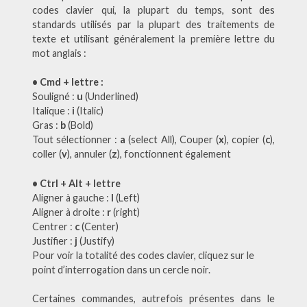
codes clavier qui, la plupart du temps, sont des
standards utilisés par la plupart des traitements de
texte et utilisant généralement la première lettre du
mot anglais :
• Cmd + lettre :
Souligné :
u
(Underlined)
Italique :
i
(Italic)
Gras :
b
(Bold)
Tout sélectionner :
a
(select All), Couper (
x
), copier (
c
),
coller (
v
), annuler (
z
), fonctionnent également
• Ctrl + Alt + lettre
Aligner à gauche :
l
(Left)
Aligner à droite :
r
(right)
Centrer :
c
(Center)
Justifier :
j
(Justify)
Pour voir la totalité des codes clavier, cliquez sur le
point d’interrogation dans un cercle noir.
Certaines commandes, autrefois présentes dans le