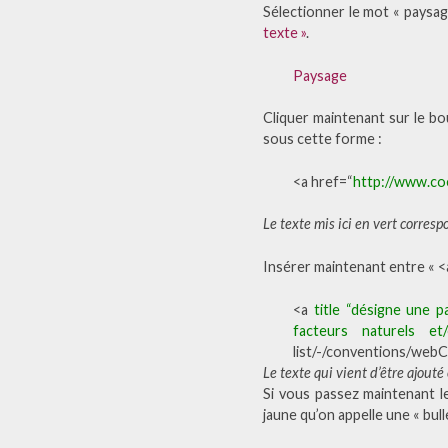
Sélectionner le mot « paysage
texte »
.
Paysage
Cliquer maintenant sur le bo
sous cette forme :
<a href=“
http://www.co
Le texte mis ici en vert corresp
Insérer maintenant entre « <a »
<a
title “désigne une p
facteurs naturels e
list/-/conventions/we
Le texte qui vient d’être ajouté
Si vous passez maintenant l
jaune qu’on appelle une « bul