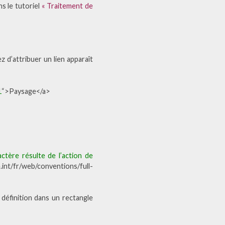
s le tutoriel
« Traitement de
 d’attribuer un lien apparaît
1
“>Paysage</a>
actère résulte de l’action de
int/fr/web/conventions/full-
 définition dans un rectangle