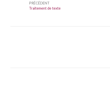
PRÉCÉDENT
l’article
Précédent :
Traitement de texte