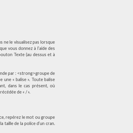
us ne le visualisez pas lorsque
 que vous donnez à l’aide des
e bouton Texte (au dessus et à
ande par : <strong>groupe de
e une « balise ». Toute balise
ant, dans le cas présent, où
récédée de « / ».
rce, repérez le mot ou groupe
 taille de la police d’un cran.