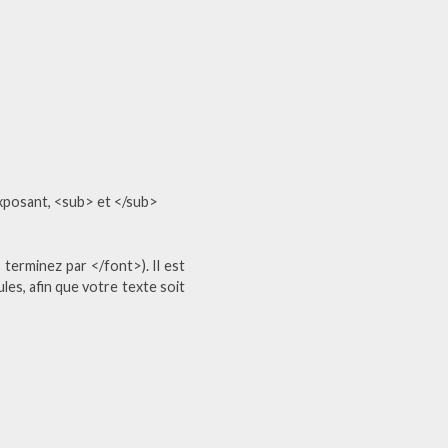
exposant, <sub> et </sub>
 terminez par </font>). Il est
ules, afin que votre texte soit