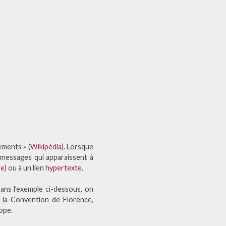
éments » (
Wikipédia
). Lorsque
s messages qui apparaissent à
ge)
ou à un lien
hypertexte
.
Dans l’exemple ci-dessous, on
 la Convention de Florence,
rope.