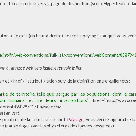
 » et créer un lien vers la page de destination (voir « Hypertexte » dan
uton « Texte » (en haut à droite). Le mot « paysage » auquel vous venez
e.int/fr/web/conventions/full-list/-/conventions/webContent/858794
ond à l’adresse web vers laquelle renvoie le lien
.
 et « href » l’attribut « title » suivi de la définition entre guillemets :
artie de territoire telle que perçue par les populations, dont le car
t/ou humains et de leurs interrelations“
href=“http://www.coe.
bContent/8587941“>Paysage</a>
 est en vert
.
e pointeur de la souris sur le mot
Paysage
, vous verrez apparaître la
le » (par analogie avec les phylactères des bandes dessinées).