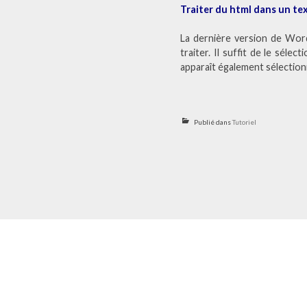
Traiter du html dans un te
La dernière version de Word
traiter. Il suffit de le sél
apparaît également sélection
Publié dans
Tutoriel
Navigation
de