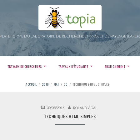
PLATEFORME DU LABORATOIRE DE RECHERCHE EN PROJET DE PAYSAGE (LAREP
TRAVAUX DE CHERCHEURS
TRAVAUX D’ÉTUDIANTS
ENSEIGNEMENT
ACCUEIL
2016
MAI
30
TECHNIQUES HTML SIMPLES
PUBLIÉ
AUTEUR
30/05/2016
ROLAND VIDAL
LE
TECHNIQUES HTML SIMPLES